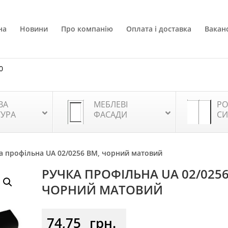
на
Новини
Про компанію
Оплата і доставка
Ваканс
0
ВА
МЕБЛЕВІ
РО
ТУРА
ФАСАДИ
СИ
а профільна UA 02/0256 BM, чорний матовий
РУЧКА ПРОФІЛЬНА UA 02/0256
ЧОРНИЙ МАТОВИЙ
74,75
грн.