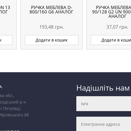
N 13
РУЧКА МЕБЛЕВА D-
РУЧКА МЕБЛЕВА
АЛОГ
800/160 G6 АНАЛОГ
90/128 G2 UN 900
АНАЛОГ
193,48
грн.
37,07
грн.
к
Додати в кошик
Додати в кош
Надішліть нам
А
ка обл.,
родський р-н
і Петрівці,
убровського 8б