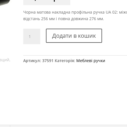
Чорна матова накладна профільна ручка UA 02: між
відстань 256 мм і повна довжина 276 мм.
Ручка
Додати в кошик
профільна
UA
02/0256
BM,
Артикул:
37591
Категорія:
Меблеві ручки
чорний
матовий
кількість