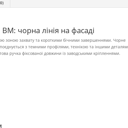
0)
BM: чорна лінія на фасаді
ною зоною захвату та короткими бічними завершеннями. Чорне
 поєднується з темними профілями, технікою та іншими деталям
готова ручка фіксованої довжини із заводськими кріпленнями.
м