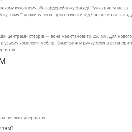
рокому кухонному або гардеробному фасаді. Ручка виступає за
оку, тому її довжину легко прогнозувати під час розмітки фасаду
 між центрами отворів — вона має становити 256 мм. Для нового
пи в усьому комплекті меблів. Симетричну ручку можна встановит
ерцятах.
BM
 на високих дверцятах.
ттям?