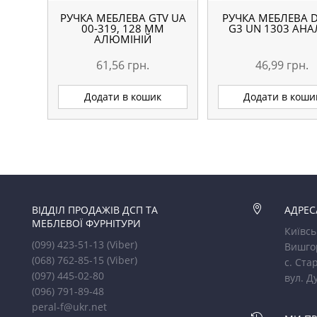
РУЧКА МЕБЛЕВА GTV UA
РУЧКА МЕБЛЕВА D
00-319, 128 ММ
G3 UN 1303 АН
АЛЮМІНІЙ
61,56
грн.
46,99
грн.
Додати в кошик
Додати в коши
ВІДДІЛ ПРОДАЖІВ ДСП ТА

АДРЕС
МЕБЛЕВОЇ ФУРНІТУРИ
Київсь
(099) 423-51-13
(Viber)
Вишго
(068) 762-85-15
(Viber)
с. Стар
(097) 445-02-80
вул. Д
(096) 791-89-48
peral-f@ukr.net