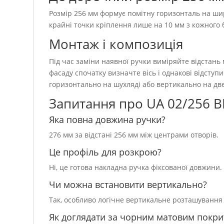
Розмір 256 мм формує помітну горизонталь на ши
крайні точки кріплення лише на 10 мм з кожного б
Монтаж і композиція
Під час заміни наявної ручки виміряйте відстань
фасаду спочатку визначте вісь і однакові відсту
горизонтально на шухляді або вертикально на дв
Запитання про UA 02/256 
Яка повна довжина ручки?
276 мм за відстані 256 мм між центрами отворів.
Це профіль для розкрою?
Ні, це готова накладна ручка фіксованої довжини.
Чи можна встановити вертикально?
Так, особливо логічне вертикальне розташування
Як доглядати за чорним матовим покри