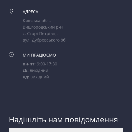

АДРЕСА
Київська обл.,
Вишгородський р-н
с. Старі Петрівці,
вул. Дубровського 8б

МИ ПРАЦЮЄМО
пн-пт:
9:00-17:30
сб:
вихідний
нд:
вихідний
Надішліть нам повідомлення