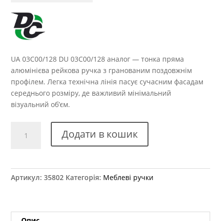
UA 03С00/128 DU 03С00/128 аналог — тонка пряма
алюмінієва рейкова ручка з гранованим поздовжнім
профілем. Легка технічна лінія пасує сучасним фасадам
середнього розміру, де важливий мінімальний
візуальний об’єм.
Ручка
Додати в кошик
меблева
UA
03С00/128
DU
Артикул:
35802
Категорія:
Меблеві ручки
03С00/128
аналог
кількість
Опис