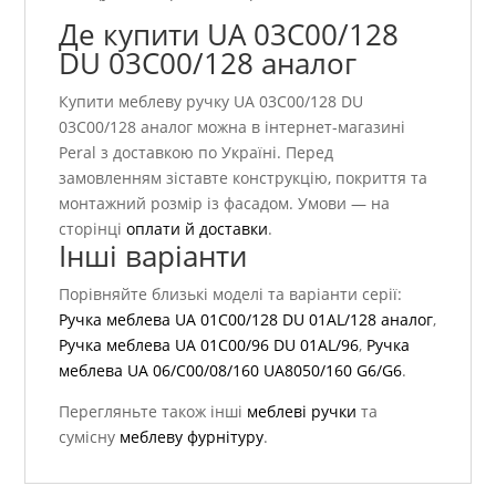
Де купити UA 03С00/128
DU 03С00/128 аналог
Купити меблеву ручку UA 03С00/128 DU
03С00/128 аналог можна в інтернет-магазині
Peral з доставкою по Україні. Перед
замовленням зіставте конструкцію, покриття та
монтажний розмір із фасадом. Умови — на
сторінці
оплати й доставки
.
Інші варіанти
Порівняйте близькі моделі та варіанти серії:
Ручка меблева UA 01С00/128 DU 01AL/128 аналог
,
Ручка меблева UA 01С00/96 DU 01AL/96
,
Ручка
меблева UA 06/C00/08/160 UA8050/160 G6/G6
.
Перегляньте також інші
меблеві ручки
та
сумісну
меблеву фурнітуру
.