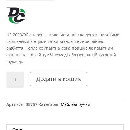
US 2603/96 аналог — золотиста низька дуга з широкими
скошеними кінцями та виразною темною лінією
відбиття. Тепла компактна арка працює як помітний
акцент на світлій тумбі, комоді або невеликій кухонній
шухляді.
Ручка
Додати в кошик
меблева
US
2603/96
аналог
Артикул:
35757
Категорія:
Меблеві ручки
кількість
Опис