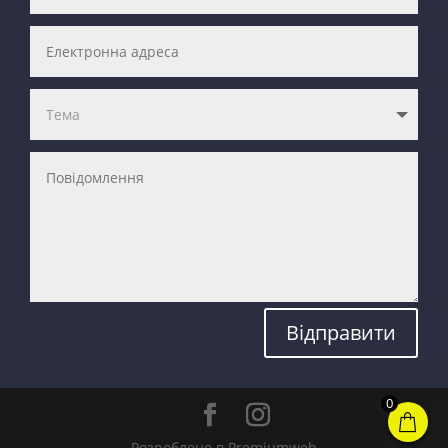
Відправити
0
Розроблено в Premiumweb