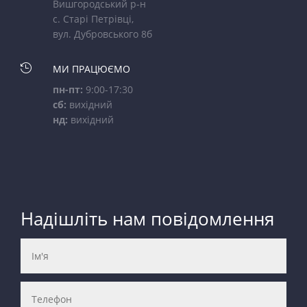
Вишгородський р-н
с. Старі Петрівці,
вул. Дубровського 8б

МИ ПРАЦЮЄМО
пн-пт:
9:00-17:30
сб:
вихідний
нд:
вихідний
Надішліть нам повідомлення