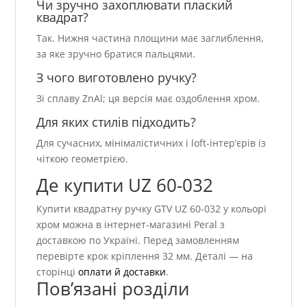
Чи зручно захоплювати плаский
квадрат?
Так. Нижня частина площини має заглиблення,
за яке зручно братися пальцями.
З чого виготовлено ручку?
Зі сплаву ZnAl; ця версія має оздоблення хром.
Для яких стилів підходить?
Для сучасних, мінімалістичних і loft-інтер’єрів із
чіткою геометрією.
Де купити UZ 60-032
Купити квадратну ручку GTV UZ 60-032 у кольорі
хром можна в інтернет-магазині Peral з
доставкою по Україні. Перед замовленням
перевірте крок кріплення 32 мм. Деталі — на
сторінці
оплати й доставки
.
Пов’язані розділи