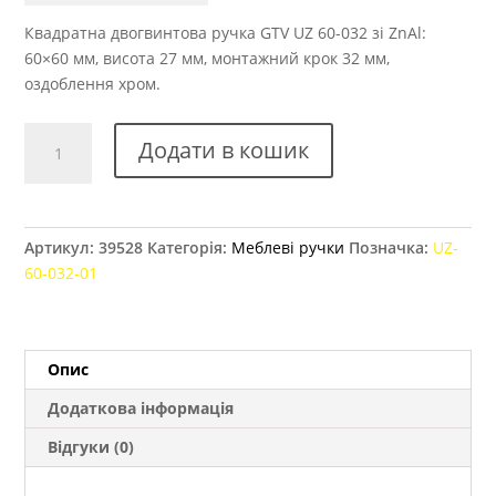
Квадратна двогвинтова ручка GTV UZ 60-032 зі ZnAl:
60×60 мм, висота 27 мм, монтажний крок 32 мм,
оздоблення хром.
Ручка
Додати в кошик
меблева
UZ
60-
032,
Артикул:
39528
Категорія:
Меблеві ручки
Позначка:
UZ-
60x60
60-032-01
хром
кількість
Опис
Додаткова інформація
Відгуки (0)