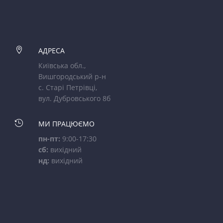

АДРЕСА
Київська обл.,
Вишгородський р-н
с. Старі Петрівці,
вул. Дубровського 8б

МИ ПРАЦЮЄМО
пн-пт:
9:00-17:30
сб:
вихідний
нд:
вихідний