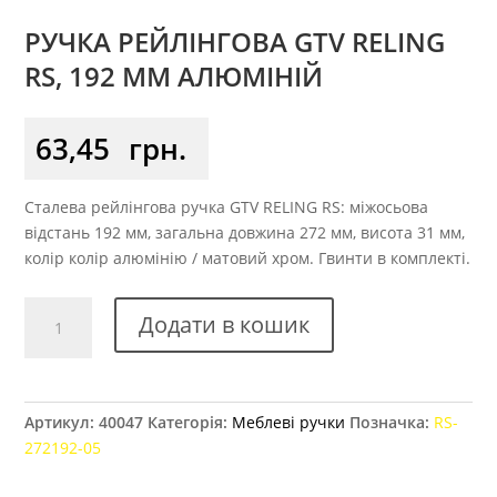
РУЧКА РЕЙЛІНГОВА GTV RELING
RS, 192 ММ АЛЮМІНІЙ
63,45
грн.
Сталева рейлінгова ручка GTV RELING RS: міжосьова
відстань 192 мм, загальна довжина 272 мм, висота 31 мм,
колір колір алюмінію / матовий хром. Гвинти в комплекті.
Ручка
Додати в кошик
рейлінгова
GTV
RELING
RS,
Артикул:
40047
Категорія:
Меблеві ручки
Позначка:
RS-
192
272192-05
мм
алюміній