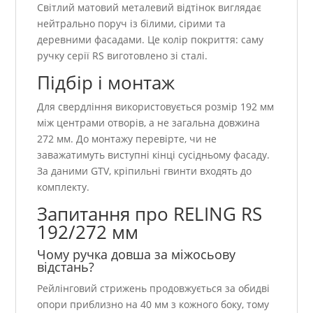
Світлий матовий металевий відтінок виглядає
нейтрально поруч із білими, сірими та
деревними фасадами. Це колір покриття: саму
ручку серії RS виготовлено зі сталі.
Підбір і монтаж
Для свердління використовується розмір 192 мм
між центрами отворів, а не загальна довжина
272 мм. До монтажу перевірте, чи не
заважатимуть виступні кінці сусідньому фасаду.
За даними GTV, кріпильні гвинти входять до
комплекту.
Запитання про RELING RS
192/272 мм
Чому ручка довша за міжосьову
відстань?
Рейлінговий стрижень продовжується за обидві
опори приблизно на 40 мм з кожного боку, тому