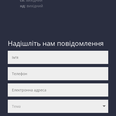
сб:
вихідний
нд:
вихідний
Надішліть нам повідомлення