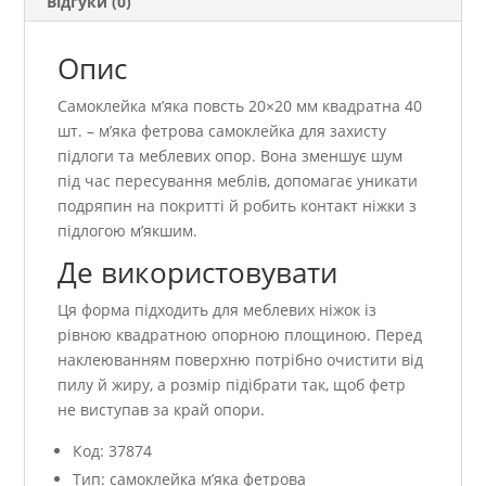
Відгуки (0)
Опис
Самоклейка м’яка повсть 20×20 мм квадратна 40
шт. – м’яка фетрова самоклейка для захисту
підлоги та меблевих опор. Вона зменшує шум
під час пересування меблів, допомагає уникати
подряпин на покритті й робить контакт ніжки з
підлогою м’якшим.
Де використовувати
Ця форма підходить для меблевих ніжок із
рівною квадратною опорною площиною. Перед
наклеюванням поверхню потрібно очистити від
пилу й жиру, а розмір підібрати так, щоб фетр
не виступав за край опори.
Код: 37874
Тип: самоклейка м’яка фетрова