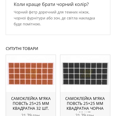
Коли краще брати чорний колір?
Чорний фетр доречний для темних ніжок,
чорної фурнітури або зон, де світла накладка
буде помітною.
СУПУТНІ ТОВАРИ
САМОКЛЕЙКА М’ЯКА
САМОКЛЕЙКА М’ЯКА
ПОВСТЬ 25×25 ММ
ПОВСТЬ 25×25 ММ
КВАДРАТНА 32 ШТ.
КВАДРАТНА ЧОРНА
32 ШТ.
21,79
грн.
21,79
грн.