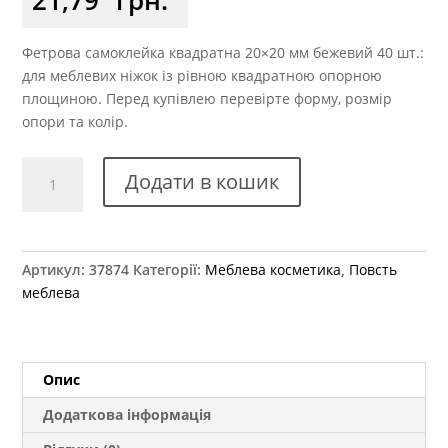
Фетрова самоклейка квадратна 20×20 мм бежевий 40 шт.:
для меблевих ніжок із рівною квадратною опорною
площиною. Перед купівлею перевірте форму, розмір
опори та колір.
Самоклейка
Додати в кошик
м'яка
повсть
20x20
мм
Артикул:
37874
Категорії:
Меблева косметика
,
Повсть
квадратна
меблева
40
шт.
кількість
Опис
Додаткова інформація