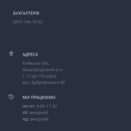
БУХГАЛТЕРІЯ
(097) 746-78-82

АДРЕСА
Київська обл.,
Вишгородський р-н
с. Старі Петрівці,
вул. Дубровського 8б

МИ ПРАЦЮЄМО
пн-пт:
9:00-17:30
сб:
вихідний
нд:
вихідний