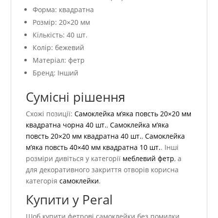
Форма: квадратна
Розмір: 20×20 мм
Кількість: 40 шт.
Колір: бежевий
Матеріал: фетр
Бренд: Інший
Сумісні рішення
Схожі позиції:
Самоклейка м’яка повсть 20×20 мм
квадратна чорна 40 шт.
,
Самоклейка м’яка
повсть 20×20 мм квадратна 40 шт.
,
Самоклейка
м’яка повсть 40×40 мм квадратна 10 шт.
. Інші
розміри дивіться у категорії
меблевий фетр
, а
для декоративного закриття отворів корисна
категорія
самоклейки
.
Купити у Peral
Щоб купити фетрові самоклейки без помилки,