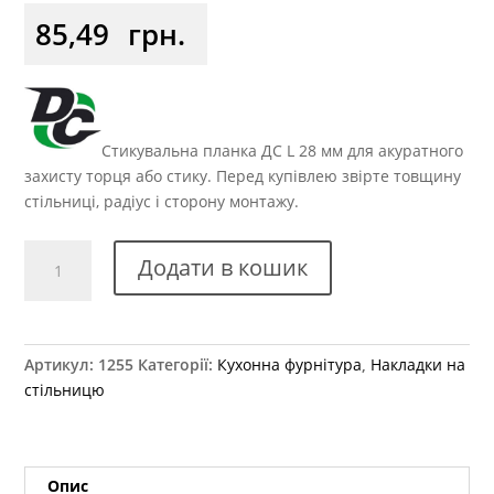
85,49
грн.
Стикувальна планка ДС L 28 мм для акуратного
захисту торця або стику. Перед купівлею звірте товщину
стільниці, радіус і сторону монтажу.
Стикувальна
Додати в кошик
планка
на
стільницю
28
Артикул:
1255
Категорії:
Кухонна фурнітура
,
Накладки на
мм
стільницю
L
закруглення
кутова
кількість
Опис