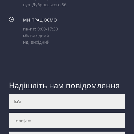
вул. Дубровського 8б

МИ ПРАЦЮЄМО
пн-пт:
9:00-17:30
сб:
вихідний
нд:
вихідний
Надішліть нам повідомлення