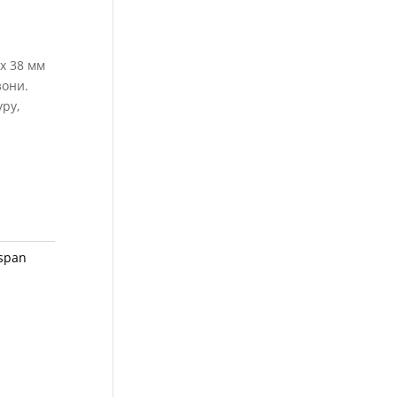
 x 38 мм
зони.
ру,
ospan