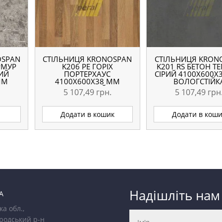
OSPAN
СТІЛЬНИЦЯ KRONOSPAN
СТІЛЬНИЦЯ KRON
РМУР
K206 PE ГОРІХ
K201 RS БЕТОН Т
РИЙ
ПОРТЕРХАУС
СІРИЙ 4100X600X
ММ
4100X600X38 ММ
ВОЛОГСТІЙК
ВОЛОГОСТІЙКА
5 107,49
грн.
5 107,49
грн
Додати в кошик
Додати в кош
Надішліть нам
А
ка обл.,
родський р-н