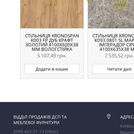
СТІЛЬНИЦЯ KRONOSPAN
СТІЛЬНИЦЯ KRON
K003 FP ДУБ КРАФТ
K093 0801 SL МА
ЗОЛОТИЙ 4100X600X38
ІМПЕРАДОР СІ
ММ ВОЛОГСТІЙКА
4100X635X38 
5 107,49
грн.
7 535,52
грн.
Додати в кошик
Читати далі
ВІДДІЛ ПРОДАЖІВ ДСП ТА

АДРЕС
МЕБЛЕВОЇ ФУРНІТУРИ
Київсь
(099) 423-51-13
(Viber)
Вишго