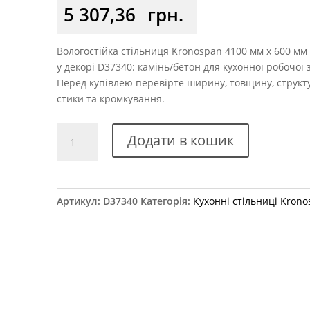
5 307,36
грн.
Вологостійка стільниця Kronospan 4100 мм x 600 мм
у декорі D37340: камінь/бетон для кухонної робочої 
Перед купівлею перевірте ширину, товщину, структу
стики та кромкування.
Стільниця
Додати в кошик
Kronospan
8685
RS
Білий
Артикул:
D37340
Категорія:
Кухонні стільниці Kron
сніг
4100x600x38
мм
Вологостійка
кількість