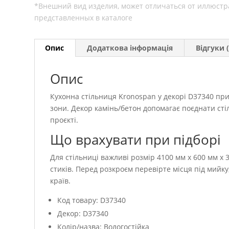
Опис
Додаткова інформація
Відгуки (
Опис
Кухонна стільниця Kronospan у декорі D37340 при
зони. Декор камінь/бетон допомагає поєднати ст
проєкті.
Що врахувати при підборі
Для стільниці важливі розмір 4100 мм x 600 мм x 3
стиків. Перед розкроєм перевірте місця під мийк
країв.
Код товару: D37340
Декор: D37340
Колір/назва: Вологостійка