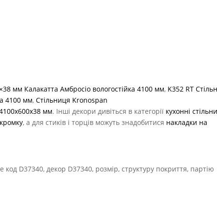
×38 мм Калакатта Амбросіо вологостійка 4100 мм
,
K352 RT Стіль
ка 4100 мм
,
Стільниця Kronospan
4100x600x38 мм
. Інші декори дивіться в категорії
кухонні стільн
кромку
, а для стиків і торців можуть знадобитися
накладки на
 код D37340, декор D37340, розмір, структуру покриття, партію