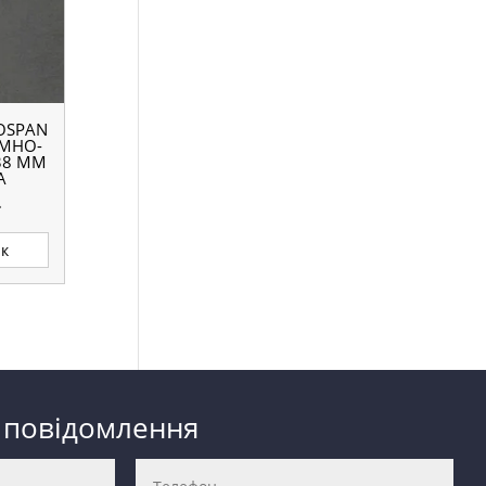
OSPAN
ЕМНО-
38 ММ
А
.
ик
 повідомлення