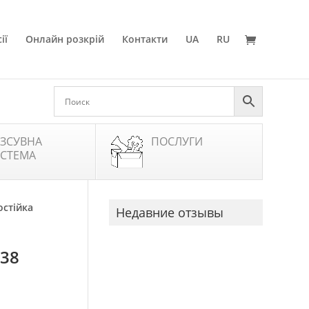
ії
Онлайн розкрій
Контакти
UA
RU
ЗСУВНА
ПОСЛУГИ
СТЕМА
остійка
Недавние отзывы
X38