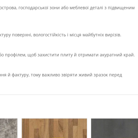
 острова, господарської зони або меблевої деталі з підвищеним
уру поверхні, вологостійкість і місця майбутніх вирізів.
або профілем, щоб захистити плиту й отримати акуратний край.
ння й фактуру, тому важливо звіряти живий зразок перед