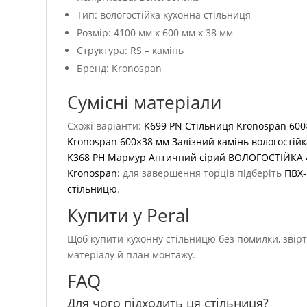
Тип: вологостійка кухонна стільниця
Розмір: 4100 мм x 600 мм x 38 мм
Структура: RS – камінь
Бренд: Kronospan
Сумісні матеріали
Схожі варіанти:
K699 PN Стільниця Kronospan 600
Kronospan 600×38 мм Залізний камінь вологостій
K368 PH Мармур Античний сірий ВОЛОГОСТІЙКА 
Kronospan
; для завершення торців підберіть
ПВХ-
стільницю
.
Купити у Peral
Щоб купити кухонну стільницю без помилки, звірте
матеріалу й план монтажу.
FAQ
Для чого підходить ця стільниця?