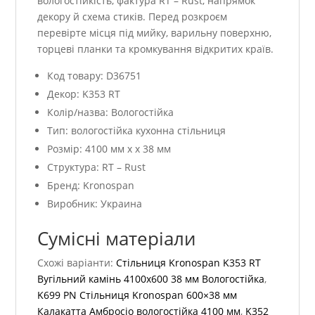
вологостійкість, фактура RT – Rust, напрямок
декору й схема стиків. Перед розкроєм
перевірте місця під мийку, варильну поверхню,
торцеві планки та кромкування відкритих країв.
Код товару: D36751
Декор: K353 RT
Колір/назва: Вологостійка
Тип: вологостійка кухонна стільниця
Розмір: 4100 мм x x 38 мм
Структура: RT – Rust
Бренд: Kronospan
Виробник: Украина
Сумісні матеріали
Схожі варіанти:
Стільниця Kronospan K353 RT
Вугільний камінь 4100х600 38 мм Вологостійка
,
K699 PN Стільниця Kronospan 600×38 мм
Калакатта Амбросіо вологостійка 4100 мм
,
K352