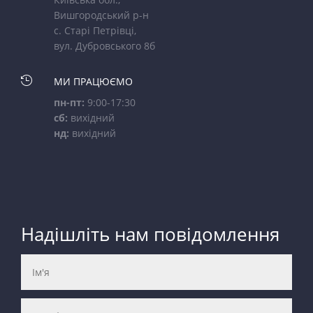
Вишгородський р-н
с. Старі Петрівці,
вул. Дубровського 8б

МИ ПРАЦЮЄМО
пн-пт:
9:00-17:30
сб:
вихідний
нд:
вихідний
Надішліть нам повідомлення