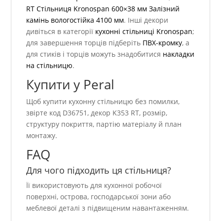
RT Стільниця Kronospan 600×38 мм Залізний
камінь вологостійка 4100 мм
. Інші декори
дивіться в категорії
кухонні стільниці Kronospan
;
для завершення торців підберіть
ПВХ-кромку
, а
для стиків і торців можуть знадобитися
накладки
на стільницю
.
Купити у Peral
Щоб купити кухонну стільницю без помилки,
звірте код D36751, декор K353 RT, розмір,
структуру покриття, партію матеріалу й план
монтажу.
FAQ
Для чого підходить ця стільниця?
Її використовують для кухонної робочої
поверхні, острова, господарської зони або
меблевої деталі з підвищеним навантаженням.