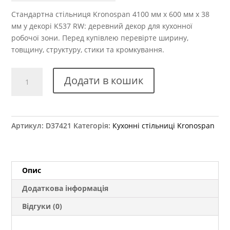
Стандартна стільниця Kronospan 4100 мм x 600 мм x 38
мм у декорі K537 RW: деревний декор для кухонної
робочої зони. Перед купівлею перевірте ширину,
товщину, структуру, стики та кромкування.
Стільниця
Додати в кошик
Kronospan
K537
RW
Baroque
Артикул:
D37421
Категорія:
Кухонні стільниці Kronospan
Oak
Ristretto
4100x600x38
мм
Опис
кількість
Додаткова інформація
Відгуки (0)