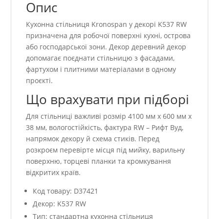
Опис
Кухонна стільниця Kronospan у декорі K537 RW
призначена для робочої поверхні кухні, острова
або господарської зони. Декор деревний декор
допомагає поєднати стільницю з фасадами,
фартухом і плитними матеріалами в одному
проєкті.
Що врахувати при підборі
Для стільниці важливі розмір 4100 мм x 600 мм x
38 мм, вологостійкість, фактура RW – Рифт Вуд,
напрямок декору й схема стиків. Перед
розкроєм перевірте місця під мийку, варильну
поверхню, торцеві планки та кромкування
відкритих країв.
Код товару: D37421
Декор: K537 RW
Тип: стандартна кухонна стільниця