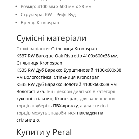
Розмір: 4100 мм x 600 мм x 38 мм
Структура: RW – Рифт Вуд
Бренд: Kronospan
Сумісні матеріали
Схожі варіанти:
Стільниця Kronospan
K537 RW Baroque Oak Ristretto 4100x600x38 мм
,
Стільниця Kronospan
K535 RW Дуб Баракко Бурштиновий 4100x600x38
мм Вологостійка
,
Стільниця Kronospan
K535 RW Дуб Баракко Золотий 4100x600x38 мм
Вологостійка
. Інші декори дивіться в категорії
кухонні стільниці Kronospan
; для завершення
торців підберіть
ПВХ-кромку
, а для стиків і
торців можуть знадобитися
накладки на
стільницю
.
Купити у Peral