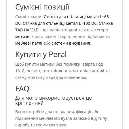
Сумісні позиції
Схожі товари:
Стяжка для стільниці метал L=65
DC
,
Стяжка для стільниці метал L=100 DC
,
Стяжка
TAB HAFELE
. Інші варіанти дивіться в категорії
метизи
; часто разом із кріпленням підбирають
меблеві петлі
або
системи висування
.
Купити у Peral
Щоб купити метизи без помилки, звірте код
1318, розмір, тип кріплення, матеріал деталі та
схему монтажу перед замовленням.
FAQ
Для чого використовується це
кріплення?
Воно потрібне для складання, фіксації або
підсилення меблевого вузла залежно від типу
виробу та схеми монтажу.