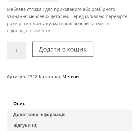
Меблева стяжка : для прихованого або розбірного
з’єднання меблевих деталей. Перед купівлею перевірте
розмір, тип монтажу, матеріал основи та сумісні
відповідні елементи.
Стяжка
Додати в кошик
для
стільниці
метал
L=65
Артикул:
1318
Категорія:
Метизи
DC
кількість
Опис
Додаткова інформація
Відгуки (0)