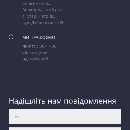
Київська обл.,
Вишгородський р-н
с. Старі Петрівці,
вул. Дубровського 8б

МИ ПРАЦЮЄМО
пн-пт:
9:00-17:30
сб:
вихідний
нд:
вихідний
Надішліть нам повідомлення