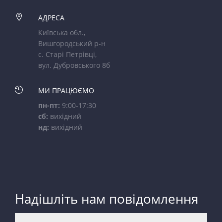

АДРЕСА
Київська обл.,
Вишгородський р-н
с. Старі Петрівці,
вул. Дубровського 8б

МИ ПРАЦЮЄМО
пн-пт:
9:00-17:30
сб:
вихідний
нд:
вихідний
Надішліть нам повідомлення