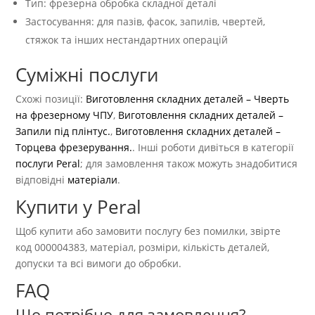
Тип: фрезерна обробка складної деталі
Застосування: для пазів, фасок, запилів, чвертей,
стяжок та інших нестандартних операцій
Суміжні послуги
Схожі позиції:
Виготовлення складних деталей – Чверть
на фрезерному ЧПУ
,
Виготовлення складних деталей –
Запили під плінтус.
,
Виготовлення складних деталей –
Торцева фрезерування.
. Інші роботи дивіться в категорії
послуги Peral
; для замовлення також можуть знадобитися
відповідні
матеріали
.
Купити у Peral
Щоб купити або замовити послугу без помилки, звірте
код 000004383, матеріал, розміри, кількість деталей,
допуски та всі вимоги до обробки.
FAQ
Що потрібно для замовлення?