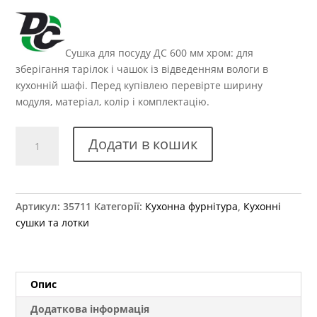
Сушка для посуду ДС 600 мм хром: для
зберігання тарілок і чашок із відведенням вологи в
кухонній шафі. Перед купівлею перевірте ширину
модуля, матеріал, колір і комплектацію.
Сушка
Додати в кошик
без
рами
х600
хром
Артикул:
35711
Категорії:
Кухонна фурнітура
,
Кухонні
кількість
сушки та лотки
Опис
Додаткова інформація