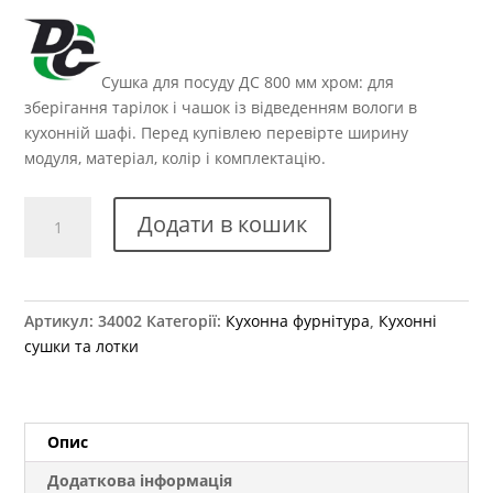
Сушка для посуду ДС 800 мм хром: для
зберігання тарілок і чашок із відведенням вологи в
кухонній шафі. Перед купівлею перевірте ширину
модуля, матеріал, колір і комплектацію.
Сушка
Додати в кошик
без
рами
х800
хром
Артикул:
34002
Категорії:
Кухонна фурнітура
,
Кухонні
кількість
сушки та лотки
Опис
Додаткова інформація