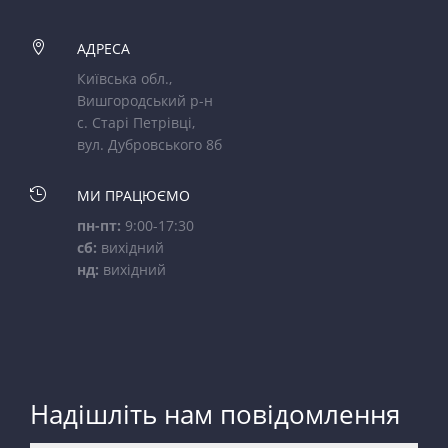

АДРЕСА
Київська обл.,
Вишгородський р-н
с. Старі Петрівці,
вул. Дубровського 8б

МИ ПРАЦЮЄМО
пн-пт:
9:00-17:30
сб:
вихідний
нд:
вихідний
Надішліть нам повідомлення