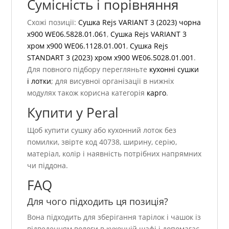
Сумісність і порівняння
Схожі позиції:
Сушка Rejs VARIANT 3 (2023) чорна
x900 WE06.5828.01.061
,
Сушка Rejs VARIANT 3
хром x900 WE06.1128.01.001
,
Сушка Rejs
STANDART 3 (2023) хром x900 WE06.5028.01.001
.
Для повного підбору перегляньте
кухонні сушки
і лотки
; для висувної організації в нижніх
модулях також корисна категорія
карго
.
Купити у Peral
Щоб купити сушку або кухонний лоток без
помилки, звірте код 40738, ширину, серію,
матеріал, колір і наявність потрібних напрямних
чи піддона.
FAQ
Для чого підходить ця позиція?
Вона підходить для зберігання тарілок і чашок із
відведенням вологи в кухонній шафі і допомагає