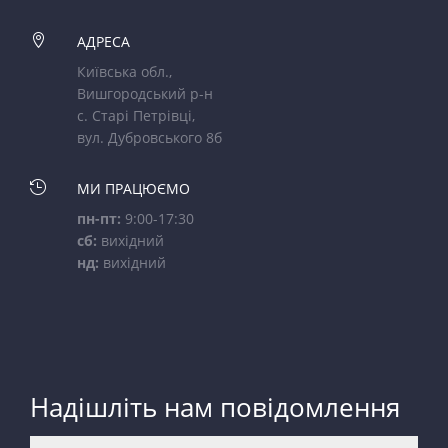

АДРЕСА
Київська обл.,
Вишгородський р-н
с. Старі Петрівці,
вул. Дубровського 8б

МИ ПРАЦЮЄМО
пн-пт:
9:00-17:30
сб:
вихідний
нд:
вихідний
Надішліть нам повідомлення