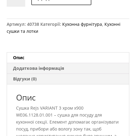
Rejs
VARIANT
3
хром
Артикул:
40738
Категорії:
Кухонна фурнітура
,
Кухонні
x900
сушки та лотки
WE06.1128.01.001
кількість
Опис
Додаткова інформація
Відгуки (0)
Опис
Сушка Rejs VARIANT 3 хром x900
WE06.1128.01.001 – сушка для посуду для
кухонної секції. Елемент допомагає організувати
посуд, прибори або вологу зону так, щоб
щоденне користування кухнею було зручним, а