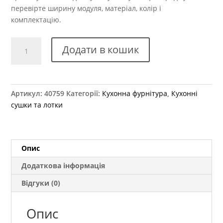
перевірте ширину модуля, матеріал, колір і
комплектацію.
Сушка
Додати в кошик
висувна
з
сегрегатором
Rejs
Артикул:
40759
Категорії:
Кухонна фурнітура
,
Кухонні
VARIANT
сушки та лотки
MULTI
L-
450
x600
Опис
хром
Додаткова інформація
WE29.0631.01.001
кількість
Відгуки (0)
Опис