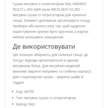
Сушка висувна з сегрегатором Rejs VARIANT
MULTI L-450 x600 хром WE29.0631.01.001 –
висувна сушка із сегрегатором для кухонної
секції. Елемент допомагає організувати посуд,
прибори або вологу зону так, щоб щоденне
користування кухнею було зручним, а корпус
меблів залишався захищеним.
Де використовувати
Цю позицію обирають для нижньої секції, де
посуд і відходи організуються в одному
висувному блоці. Для висувних моделей
важливо звірити напрямні та глибину корпусу;
для стаціонарних сушок – ширину шафи й
піддон.
Код: 40759
Тип: висувна сушка із сегрегатором
Бренд: Rejs