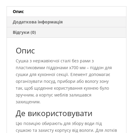
піддонами
х700
Опис
мм
Додаткова інформація
кількість
Відгуки (0)
Опис
Сушка з нержавіючої сталі без рами з
пластиковими піддонами х700 мм – піддон для
сушки для кухонної секції. Елемент допомагає
організувати посуд, прибори або вологу зону
так, щоб щоденне користування кухнею було
зручним, а корпус меблів залишався
захищеним.
Де використовувати
Цю позицію обирають для збору води під
сушкою та захисту корпусу від вологи. Для лотків