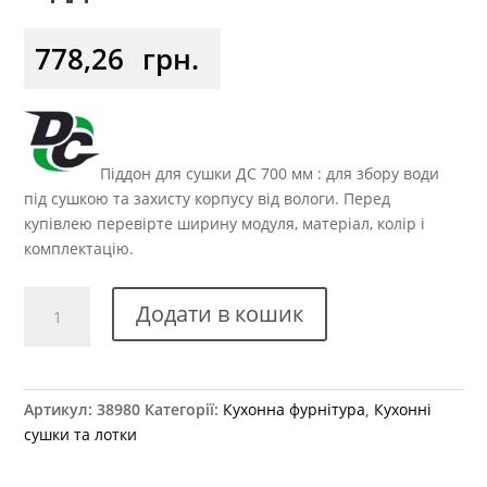
778,26
грн.
Піддон для сушки ДС 700 мм : для збору води
під сушкою та захисту корпусу від вологи. Перед
купівлею перевірте ширину модуля, матеріал, колір і
комплектацію.
Сушка
Додати в кошик
з
нержавіючої
сталі
без
Артикул:
38980
Категорії:
Кухонна фурнітура
,
Кухонні
рами
сушки та лотки
з
пластиковими