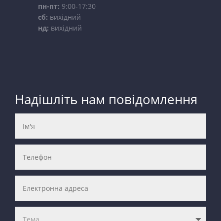
пн-пт:
9:00-17:30
сб:
вихідний
нд:
вихідний
Надішліть нам повідомлення