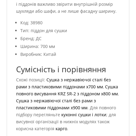
і піддонів важливо звірити внутрішній розмір
шухляди або шафи, а не лише фасадну ширину.
Код: 38980
Тип: піддон для сушки
Бренд: ДС
Ширина: 700 мм
Виробник: Китай
Сумісність і порівняння
Схожі позиції:
Сушка з нержавіючої сталі без
рами з пластиковими піддонами х700 мм
,
Сушка
повного висування KRZ SR-2 з піддоном х800 мм
,
Сушка з нержавіючої сталі без рами з
пластиковими піддонами х900 мм
. Для повного
підбору перегляньте
кухонні сушки і лотки
; для
висувної організації в нижніх модулях також
корисна категорія
карго
.