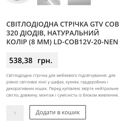
СВІТЛОДІОДНА СТРІЧКА GTV COB
320 ДІОДІВ, НАТУРАЛЬНИЙ
КОЛІР (8 ММ) LD-COB12V-20-NEN
538,38
грн.
Світлодіодна стрічка для меблевого підсвічування: для
рівної світлової лінії у шафах, кухнях, гардеробних і
декоративних нішах. Перед купівлею звірте нейтральне
світло, довжину, монтаж і сумісність із блоком живлення.
Світлодіодна
Додати в кошик
стрічка
GTV
COB