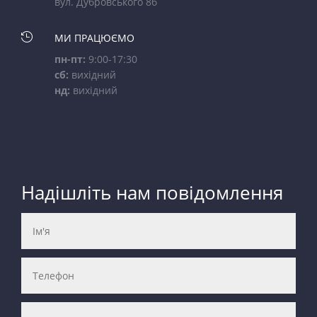
вул. Дубровського 8б

МИ ПРАЦЮЄМО
пн-пт:
9:00-17:30
сб:
вихідний
нд:
вихідний
Надішліть нам повідомлення