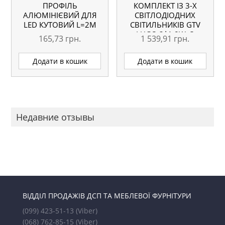
ПРОФІЛЬ
КОМПЛЕКТ ІЗ 3-Х
АЛЮМІНІЄВИЙ ДЛЯ
СВІТЛОДІОДНИХ
LED КУТОВИЙ L=2М
СВІТИЛЬНИКІВ GTV
LUGO 3*1,8W, З
165,73
грн.
1 539,91
грн.
ТРАНСФОРМАТОРОМ,
АЛЮМІНІЙ
Додати в кошик
Додати в кошик
Недавние отзывы
ВІДДІЛ ПРОДАЖІВ ДСП ТА МЕБЛЕВОЇ ФУРНІТУРИ
(099) 423-51-13
(Viber)
(068) 762-85-15
(Viber)