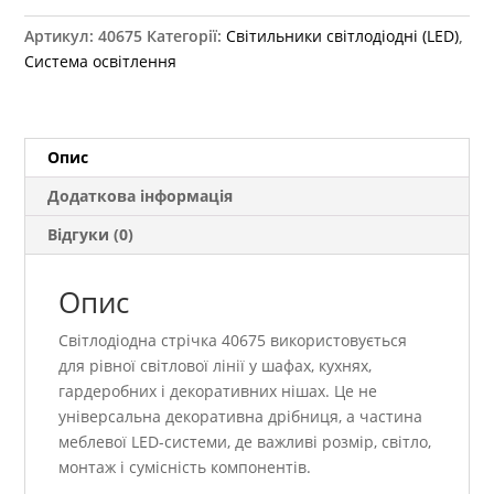
320
Артикул:
40675
Категорії:
Світильники світлодіодні (LED)
,
діодів,
Система освітлення
натуральний
колір
(8
мм)
Опис
LD-
Додаткова інформація
COB12V-
20-
Відгуки (0)
NEN
кількість
Опис
Світлодіодна стрічка 40675 використовується
для рівної світлової лінії у шафах, кухнях,
гардеробних і декоративних нішах. Це не
універсальна декоративна дрібниця, а частина
меблевої LED-системи, де важливі розмір, світло,
монтаж і сумісність компонентів.