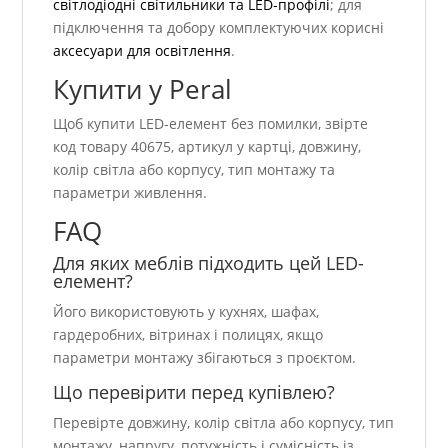
світлодіодні світильники та LED-профілі
; для
підключення та добору комплектуючих корисні
аксесуари для освітлення
.
Купити у Peral
Щоб купити LED-елемент без помилки, звірте
код товару 40675, артикул у картці, довжину,
колір світла або корпусу, тип монтажу та
параметри живлення.
FAQ
Для яких меблів підходить цей LED-
елемент?
Його використовують у кухнях, шафах,
гардеробних, вітринах і полицях, якщо
параметри монтажу збігаються з проєктом.
Що перевірити перед купівлею?
Перевірте довжину, колір світла або корпусу, тип
монтажу, напругу, потужність і сумісність із