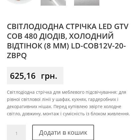
СВІТЛОДІОДНА СТРІЧКА LED GTV
COB 480 ДІОДІВ, ХОЛОДНИЙ
ВІДТІНОК (8 ММ) LD-COB12V-20-
ZBPQ
625,16
грн.
Світлодіодна стрічка для меблевого підсвічування: для
рівної світлової лінії у шафах, кухнях, гардеробних і
декоративних нішах. Перед купівлею звірте холодне
світло, довжину, монтаж і сумісність із блоком живлення.
Світлодіодна
Додати в кошик
стрічка