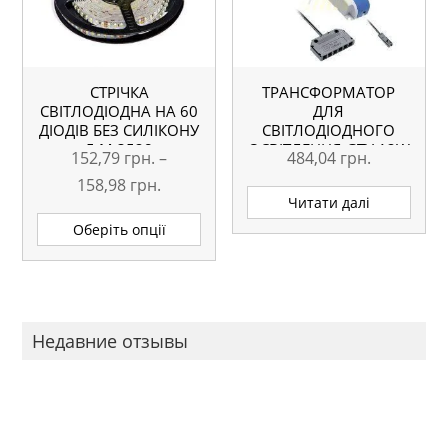
на
сторі
това
СТРІЧКА
ТРАНСФОРМАТОР
СВІТЛОДІОДНА НА 60
ДЛЯ
ДІОДІВ БЕЗ СИЛІКОНУ
СВІТЛОДІОДНОГО
5 М 3528
ОСВІТЛЕННЯ GTV 12W
152,79
грн.
–
484,04
грн.
Діапазон
158,98
грн.
Читати далі
цін:
Цей
Оберіть опції
товар
від
має
152,79 грн.
кілька
до
варіантів.
158,98 грн.
Параметри
Недавние отзывы
можна
вибрати
на
сторінці
товару