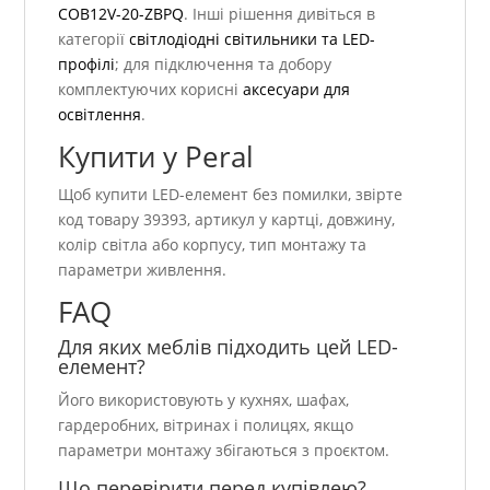
COB12V-20-ZBPQ
. Інші рішення дивіться в
категорії
світлодіодні світильники та LED-
профілі
; для підключення та добору
комплектуючих корисні
аксесуари для
освітлення
.
Купити у Peral
Щоб купити LED-елемент без помилки, звірте
код товару 39393, артикул у картці, довжину,
колір світла або корпусу, тип монтажу та
параметри живлення.
FAQ
Для яких меблів підходить цей LED-
елемент?
Його використовують у кухнях, шафах,
гардеробних, вітринах і полицях, якщо
параметри монтажу збігаються з проєктом.
Що перевірити перед купівлею?