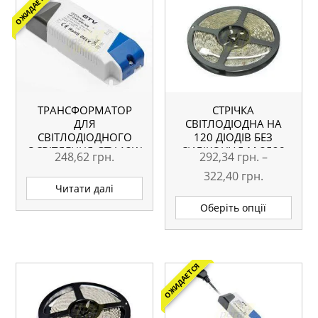
ОЖИДАЕТСЯ
ТРАНСФОРМАТОР
СТРІЧКА
ДЛЯ
СВІТЛОДІОДНА НА
СВІТЛОДІОДНОГО
120 ДІОДІВ БЕЗ
ОСВІТЛЕННЯ GTV 12W
СИЛІКОНУ 5 М 3528
248,62
грн.
292,34
грн.
–
Діапазон
322,40
грн.
Читати далі
цін:
Цей
Оберіть опції
това
від
має
292,34 грн
кільк
до
варіа
ОЖИДАЕТСЯ
322,40 грн
Пара
можн
вибр