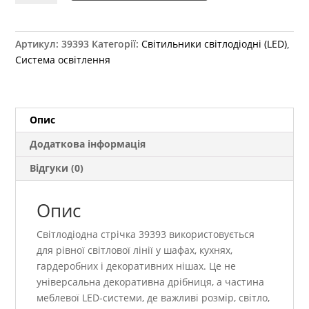
Led
GTV
COB
Артикул:
39393
Категорії:
Світильники світлодіодні (LED)
,
480
Система освітлення
діодів,
холодний
відтінок
(8
Опис
мм)
Додаткова інформація
LD-
COB12V-
Відгуки (0)
20-
ZBPQ
Опис
кількість
Світлодіодна стрічка 39393 використовується
для рівної світлової лінії у шафах, кухнях,
гардеробних і декоративних нішах. Це не
універсальна декоративна дрібниця, а частина
меблевої LED-системи, де важливі розмір, світло,