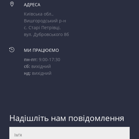

АДРЕСА
Київська обл.,
Вишгородський р-н
с. Старі Петрівці,
вул. Дубровського 8б

МИ ПРАЦЮЄМО
пн-пт:
9:00-17:30
сб:
вихідний
нд:
вихідний
Надішліть нам повідомлення