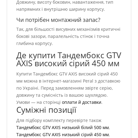
Довжину, висоту боковин, навантаження, тип
напрямних і внутрішню ширину корпусу.
Чи потрібен монтажний запас?
Так, для більшості висувних механізмів критичні
бокові зазори, паралельність стінок і точна
глибина корпусу.
Де купити Тандембокс GTV
AXIS високий сірий 450 мм
Купити Тандембокс GTV AXIS високий сірий 450
мм можна в інтернет-магазині Peral з доставкою
по Україні. Перед замовленням звірте серію,
довжину та сумісність із вашою шухлядою.
Умови — на сторінці
оплати й доставки
.
Суміжні позиції
Для підбору комплекту перевірте також
Тандембокс GTV AXIS низький білий 500 мм
,
Тандембокс GTV AXIS низький сірий 450 мм
,