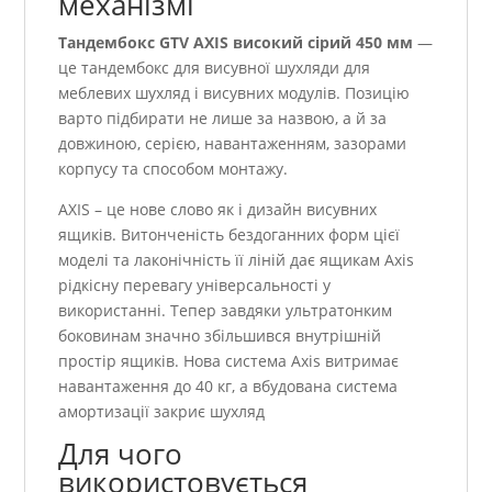
механізмі
Тандембокс GTV AXIS високий сірий 450 мм
—
це тандембокс для висувної шухляди для
меблевих шухляд і висувних модулів. Позицію
варто підбирати не лише за назвою, а й за
довжиною, серією, навантаженням, зазорами
корпусу та способом монтажу.
AXIS – це нове слово як і дизайн висувних
ящиків. Витонченість бездоганних форм цієї
моделі та лаконічність її ліній дає ящикам Axis
рідкісну перевагу універсальності у
використанні. Тепер завдяки ультратонким
боковинам значно збільшився внутрішній
простір ящиків. Нова система Axis витримає
навантаження до 40 кг, а вбудована система
амортизації закриє шухляд
Для чого
використовується