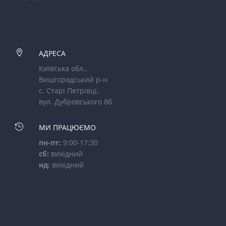

АДРЕСА
Київська обл.,
Вишгородський р-н
с. Старі Петрівці,
вул. Дубровського 8б

МИ ПРАЦЮЄМО
пн-пт:
9:00-17:30
сб:
вихідний
нд:
вихідний