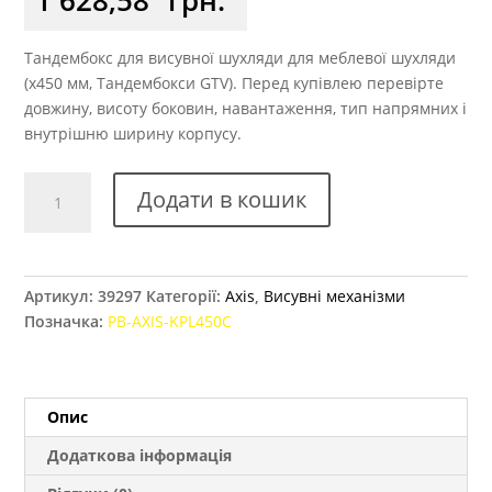
Тандембокс для висувної шухляди для меблевої шухляди
(x450 мм, Тандембокси GTV). Перед купівлею перевірте
довжину, висоту боковин, навантаження, тип напрямних і
внутрішню ширину корпусу.
Тандембокс
Додати в кошик
GTV
AXIS
високий
сірий
Артикул:
39297
Категорії:
Axis
,
Висувні механізми
450
Позначка:
PB-AXIS-KPL450C
мм
кількість
Опис
Додаткова інформація