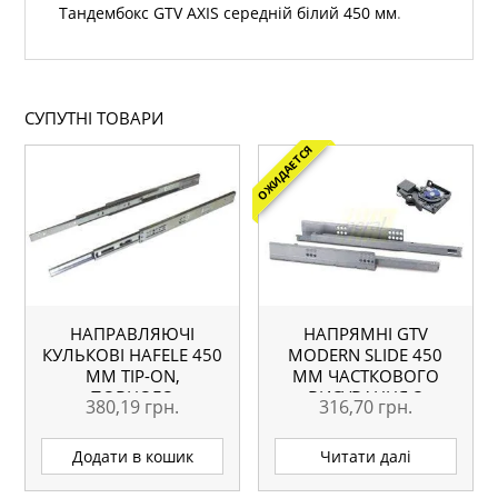
Тандембокс GTV AXIS середній білий 450 мм
.
СУПУТНІ ТОВАРИ
ОЖИДАЕТСЯ
НАПРАВЛЯЮЧІ
НАПРЯМНІ GTV
КУЛЬКОВІ HAFELE 450
MODERN SLIDE 450
ММ TIP-ON,
ММ ЧАСТКОВОГО
ПОВНОГО
ВИСУВАННЯ З
380,19
грн.
316,70
грн.
ВИСУНЕННЯ, БІЧНИЙ
ДОВОДЧИКОМ ПІД 18
МОНТАЖ
ММ
Додати в кошик
Читати далі