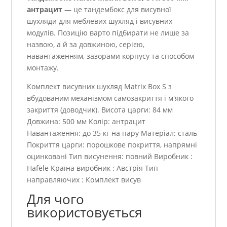
антрацит
— це тандембокс для висувної
шухляди для меблевих шухляд і висувних
модулів. Позицію варто підбирати не лише за
назвою, а й за довжиною, серією,
навантаженням, зазорами корпусу та способом
монтажу.
Комплект висувних шухляд Matrix Box S з
вбудованим механізмом самозакриття і м'якого
закриття (доводчик). Висота царги: 84 мм
Довжина: 500 мм Колір: антрацит
Навантаження: до 35 кг на пару Матеріал: сталь
Покриття царги: порошкове покриття, напрямні
оцинковані Тип висунення: повний Виробник :
Hafele Країна виробник : Австрія Тип
направляючих : Комплект висув
Для чого
використовується