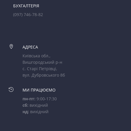
БУХГАЛТЕРІЯ
(097) 746-78-82

АДРЕСА
Київська обл.,
Вишгородський р-н
с. Старі Петрівці,
вул. Дубровського 8б

МИ ПРАЦЮЄМО
пн-пт:
9:00-17:30
сб:
вихідний
нд:
вихідний