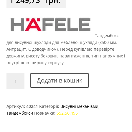
Тандембокс
для висувної шухляди для меблевої шухляди (x500 мм,
Антрацит, С доводчиком). Перед купівлею перевірте
довжину, висоту боковин, навантаження, тип напрямних і
внутрішню ширину корпусу.
Тандембокс
Додати в кошик
Hafele
Matrix
Box
S,
Артикул:
40241
Категорії:
Висувні механізми
,
84
Тандембокси
Позначка:
552.56.495
х
500
мм