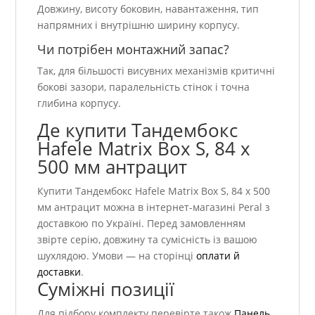
Довжину, висоту боковин, навантаження, тип
напрямних і внутрішню ширину корпусу.
Чи потрібен монтажний запас?
Так, для більшості висувних механізмів критичні
бокові зазори, паралельність стінок і точна
глибина корпусу.
Де купити Тандембокс
Hafele Matrix Box S, 84 х
500 мм антрацит
Купити Тандембокс Hafele Matrix Box S, 84 х 500
мм антрацит можна в інтернет-магазині Peral з
доставкою по Україні. Перед замовленням
звірте серію, довжину та сумісність із вашою
шухлядою. Умови — на сторінці
оплати й
доставки
.
Суміжні позиції
Для підбору комплекту перевірте також
Панель