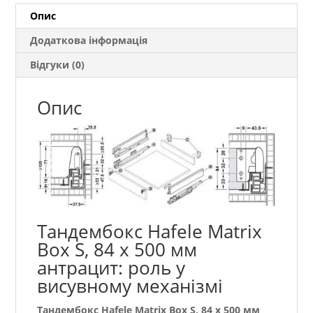
антрацит
Опис
кількість
Додаткова інформація
Відгуки (0)
Опис
Тандембокс Hafele Matrix
Box S, 84 х 500 мм
антрацит: роль у
висувному механізмі
Тандембокс Hafele Matrix Box S, 84 х 500 мм