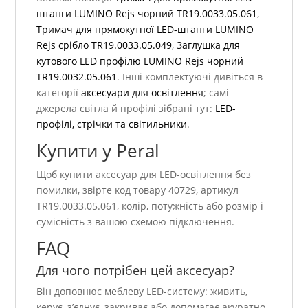
штанги LUMINO Rejs чорний TR19.0033.05.061
,
Тримач для прямокутної LED-штанги LUMINO
Rejs срібло TR19.0033.05.049
,
Заглушка для
кутового LED профілю LUMINO Rejs чорний
TR19.0032.05.061
. Інші комплектуючі дивіться в
категорії
аксесуари для освітлення
; самі
джерела світла й профілі зібрані тут:
LED-
профілі, стрічки та світильники
.
Купити у Peral
Щоб купити аксесуар для LED-освітлення без
помилки, звірте код товару 40729, артикул
TR19.0033.05.061, колір, потужність або розмір і
сумісність з вашою схемою підключення.
FAQ
Для чого потрібен цей аксесуар?
Він доповнює меблеву LED-систему: живить,
керує, з’єднує, закриває або допомагає акуратно