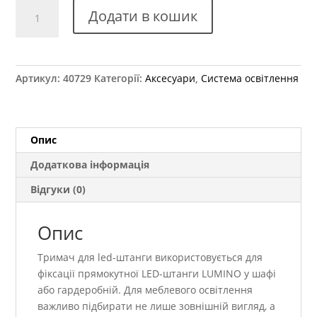
Тримач
Додати в кошик
для
прямокутної
LED-
штанги
Артикул:
40729
Категорії:
Аксесуари
,
Система освітлення
LUMINO
Rejs
чорний
TR19.0033.05.061
Опис
кількість
Додаткова інформація
Відгуки (0)
Опис
Тримач для led-штанги використовується для
фіксації прямокутної LED-штанги LUMINO у шафі
або гардеробній. Для меблевого освітлення
важливо підбирати не лише зовнішній вигляд, а