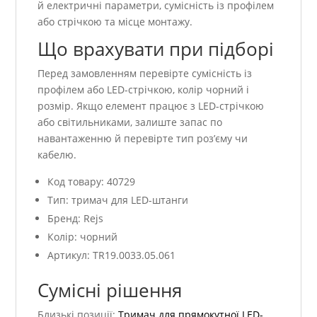
й електричні параметри, сумісність із профілем
або стрічкою та місце монтажу.
Що врахувати при підборі
Перед замовленням перевірте сумісність із
профілем або LED-стрічкою, колір чорний і
розмір. Якщо елемент працює з LED-стрічкою
або світильниками, залиште запас по
навантаженню й перевірте тип роз’єму чи
кабелю.
Код товару: 40729
Тип: тримач для LED-штанги
Бренд: Rejs
Колір: чорний
Артикул: TR19.0033.05.061
Сумісні рішення
Близькі позиції:
Тримач для прямокутної LED-