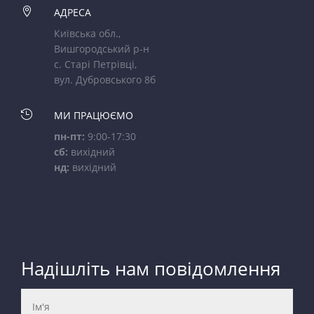

АДРЕСА
Київська обл.,
Вишгородський р-н
с. Старі Петрівці,
вул. Дубровського 8б

МИ ПРАЦЮЄМО
пн-пт:
9:00-17:30
сб:
вихідний
нд:
вихідний
Надішліть нам повідомлення