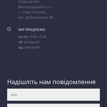
Київська обл.,
Вишгородський р-н
с. Старі Петрівці,
вул. Дубровського 8б

МИ ПРАЦЮЄМО
пн-пт:
9:00-17:30
сб:
вихідний
нд:
вихідний
Надішліть нам повідомлення