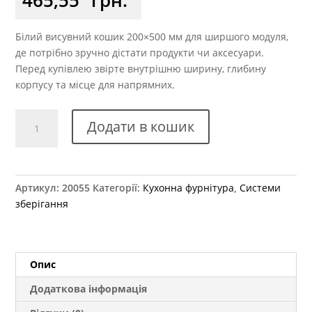
Білий висувний кошик 200×500 мм для ширшого модуля,
де потрібно зручно дістати продукти чи аксесуари.
Перед купівлею звірте внутрішню ширину, глибину
корпусу та місце для напрямних.
Ящик
Додати в кошик
висувний
200х500
мм
білий
Артикул:
20055
Категорії:
Кухонна фурнітура
,
Системи
кількість
зберігання
Опис
Додаткова інформація