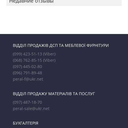
Недавние отзывы
ВІДДІЛ ПРОДАЖІВ ДСП ТА МЕБЛЕВОЇ ФУРНІТУРИ
(099) 423-51-13
(Viber)
(068) 762-85-15
(Viber)
(097) 445-02-80
(096) 791-89-48
peral-f@ukr.net
ВІДДІЛ ПРОДАЖУ МАТЕРІАЛІВ ТА ПОСЛУГ
(097) 487-18-70
peral-sale@ukr.net
БУХГАЛТЕРІЯ