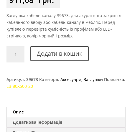
Заглушка кабель-каналу 39673: для акуратного закриття
кабельного вводу або кабель-каналу в меблях. Перед
купівлею перевірте сумісність із профілем або LED-
стрічкою, колір чорний і розмір.
Заглушка
Додати в кошик
кабель-
каналу
GTV
80x500
Артикул:
39673
Категорії:
Аксесуари
,
Заглушки
Позначка:
мм
LB-80X500-20
чорний
кількість
Опис
Додаткова інформація