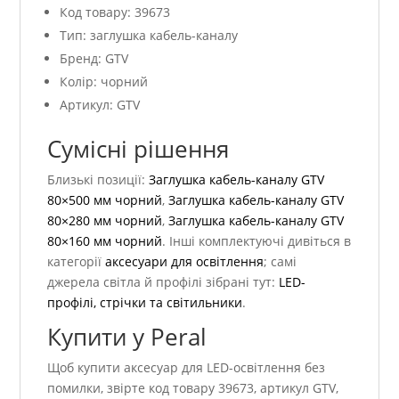
Код товару: 39673
Тип: заглушка кабель-каналу
Бренд: GTV
Колір: чорний
Артикул: GTV
Сумісні рішення
Близькі позиції:
Заглушка кабель-каналу GTV
80×500 мм чорний
,
Заглушка кабель-каналу GTV
80×280 мм чорний
,
Заглушка кабель-каналу GTV
80×160 мм чорний
. Інші комплектуючі дивіться в
категорії
аксесуари для освітлення
; самі
джерела світла й профілі зібрані тут:
LED-
профілі, стрічки та світильники
.
Купити у Peral
Щоб купити аксесуар для LED-освітлення без
помилки, звірте код товару 39673, артикул GTV,