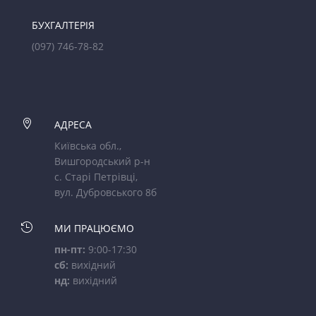
БУХГАЛТЕРІЯ
(097) 746-78-82

АДРЕСА
Київська обл.,
Вишгородський р-н
с. Старі Петрівці,
вул. Дубровського 8б

МИ ПРАЦЮЄМО
пн-пт:
9:00-17:30
сб:
вихідний
нд:
вихідний