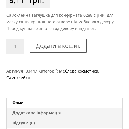
Самоклейна заглушка для конфірмата 0288 сірий: для
маскування кріпильного отвору під меблевого декору.
Перед купівлею звірте код декору й відтінок.
Заглушка
Додати в кошик
самоклеюча
для
конфірмату
0288
Артикул:
33447
Категорії:
Меблева косметика
,
сіра
Самоклейки
кількість
Опис
Додаткова інформація
Відгуки (0)