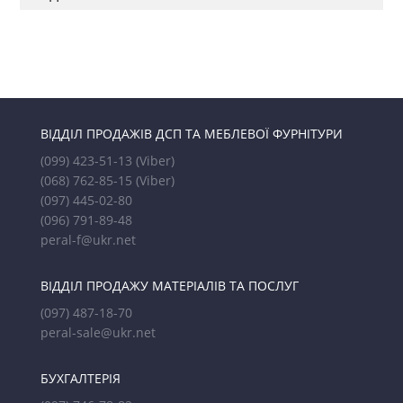
ВІДДІЛ ПРОДАЖІВ ДСП ТА МЕБЛЕВОЇ ФУРНІТУРИ
(099) 423-51-13
(Viber)
(068) 762-85-15
(Viber)
(097) 445-02-80
(096) 791-89-48
peral-f@ukr.net
ВІДДІЛ ПРОДАЖУ МАТЕРІАЛІВ ТА ПОСЛУГ
(097) 487-18-70
peral-sale@ukr.net
БУХГАЛТЕРІЯ