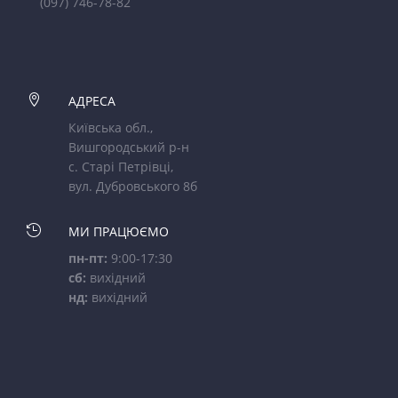
(097) 746-78-82

АДРЕСА
Київська обл.,
Вишгородський р-н
с. Старі Петрівці,
вул. Дубровського 8б

МИ ПРАЦЮЄМО
пн-пт:
9:00-17:30
сб:
вихідний
нд:
вихідний