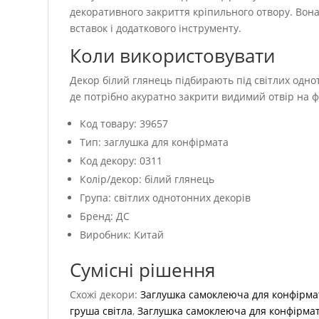
декоративного закриття кріпильного отвору. Вона
вставок і додаткового інструменту.
Коли використовувати
Декор білий глянець підбирають під світлих одно
де потрібно акуратно закрити видимий отвір на фа
Код товару: 39657
Тип: заглушка для конфірмата
Код декору: 0311
Колір/декор: білий глянець
Група: світлих однотонних декорів
Бренд: ДС
Виробник: Китай
Сумісні рішення
Схожі декори:
Заглушка самоклеюча для конфірмат
груша світла
,
Заглушка самоклеюча для конфірмат