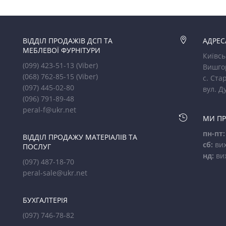
ВІДДІЛ ПРОДАЖІВ ДСП ТА

АДРЕС
МЕБЛЕВОЇ ФУРНІТУРИ
Київсь
(099) 423-51-13
(Viber)
Вишго
(068) 762-85-15
(Viber)
с. Стар
(097) 445-02-80
вул. Д
(096) 791-89-48
peral-f@ukr.net

МИ П
пн-пт:
ВІДДІЛ ПРОДАЖУ МАТЕРІАЛІВ ТА
сб:
вих
ПОСЛУГ
нд:
ви
(097) 487-18-70
peral-sale@ukr.net
БУХГАЛТЕРІЯ
(097) 746-78-82