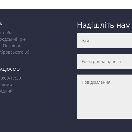
Надішліть нам
А
ка обл.,
родський р-н
і Петрівці,
убровського 8б
РАЦЮЄМО
9:00-17:30
ідний
хідний