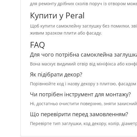
для ремонту дрібних сколів поруч із отвором мо
Купити у Peral
Щоб купити самоклейну заглушку без помилки, звірт
живим зразком плити або фасаду.
FAQ
Для чого потрібна самоклейна заглушк
Вона маскує видимий отвір від мініфікса або кон
Як підібрати декор?
Порівнюйте код і назву декору з плитою, фасадом
Чи потрібен інструмент для монтажу?
Ні, достатньо очистити поверхню, зняти захисни
Що перевірити перед замовленням?
Перевірте тип заглушки, код декору, колір, діаме