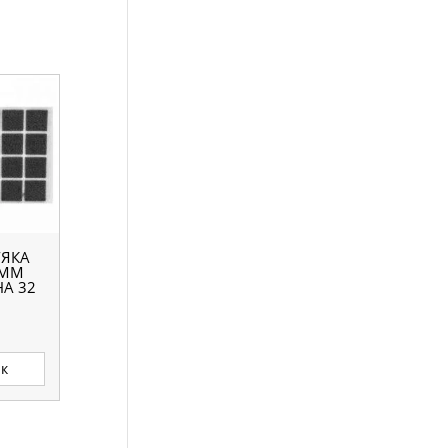
’ЯКА
 ММ
А 32
ик