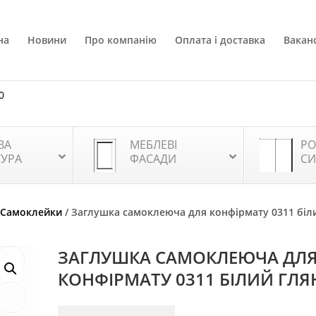
на
Новини
Про компанію
Оплата і доставка
Ваканс
0
ВА
МЕБЛЕВІ
РО
ТУРА
ФАСАДИ
СИ
/
Самоклейки
/ Заглушка самоклеюча для конфірмату 0311 біл
ЗАГЛУШКА САМОКЛЕЮЧА ДЛ
КОНФІРМАТУ 0311 БІЛИЙ ГЛЯ