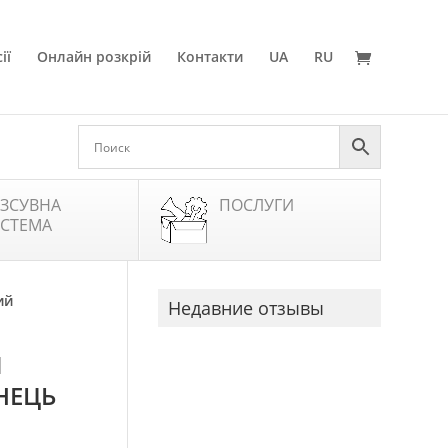
ії
Онлайн розкрій
Контакти
UA
RU
ЗСУВНА
ПОСЛУГИ
СТЕМА
ий
Недавние отзывы
Я
НЕЦЬ