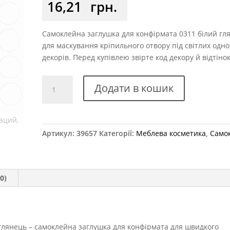
16,21
грн.
Самоклейна заглушка для конфірмата 0311 білий гл
для маскування кріпильного отвору під світлих одн
декорів. Перед купівлею звірте код декору й відтінок
Заглушка
Додати в кошик
самоклеюча
для
конфірмату
0311
Артикул:
39657
Категорії:
Меблева косметика
,
Само
білий
глянець
кількість
0)
глянець – самоклейна заглушка для конфірмата для швидкого