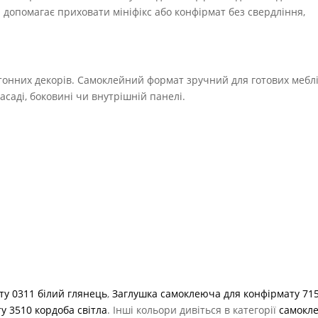
 допомагає приховати мініфікс або конфірмат без свердління,
тонних декорів. Самоклейний формат зручний для готових меблі
саді, боковині чи внутрішній панелі.
у 0311 білий глянець
,
Заглушка самоклеюча для конфірмату 71
у 3510 кордоба світла
. Інші кольори дивіться в категорії
самокл