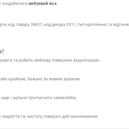
же знадобитися
меблевий віск
.
е код товару 39657, код декору 0311, тип кріплення та відтінок
а?
фірмата та робить меблеву поверхню акуратнішою.
 або крайкою, бажано за живим зразком.
й шар і щільно притиснути самоклейку.
тр закриття та чистоту поверхні для наклеювання.