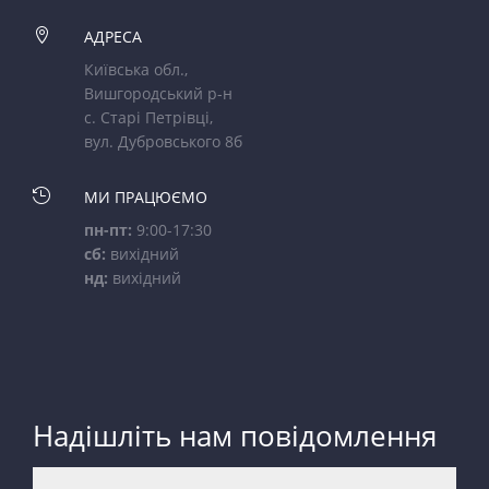

АДРЕСА
Київська обл.,
Вишгородський р-н
с. Старі Петрівці,
вул. Дубровського 8б

МИ ПРАЦЮЄМО
пн-пт:
9:00-17:30
сб:
вихідний
нд:
вихідний
Надішліть нам повідомлення