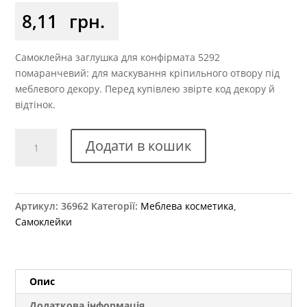
8,11
грн.
Самоклейна заглушка для конфірмата 5292
помаранчевий: для маскування кріпильного отвору під
меблевого декору. Перед купівлею звірте код декору й
відтінок.
Заглушка
Додати в кошик
самоклеюча
для
конфірмату
5292
Артикул:
36962
Категорії:
Меблева косметика
,
помаранчева
Самоклейки
кількість
Опис
Додаткова інформація