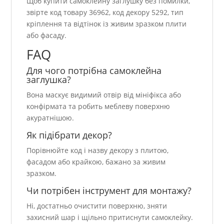
Щоб купити самоклейну заглушку без помилки,
звірте код товару 36962, код декору 5292, тип
кріплення та відтінок із живим зразком плити
або фасаду.
FAQ
Для чого потрібна самоклейна
заглушка?
Вона маскує видимий отвір від мініфікса або
конфірмата та робить меблеву поверхню
акуратнішою.
Як підібрати декор?
Порівнюйте код і назву декору з плитою,
фасадом або крайкою, бажано за живим
зразком.
Чи потрібен інструмент для монтажу?
Ні, достатньо очистити поверхню, зняти
захисний шар і щільно притиснути самоклейку.