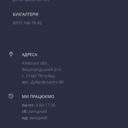
БУХГАЛТЕРІЯ
(097) 746-78-82

АДРЕСА
Київська обл.,
Вишгородський р-н
с. Старі Петрівці,
вул. Дубровського 8б

МИ ПРАЦЮЄМО
пн-пт:
9:00-17:30
сб:
вихідний
нд:
вихідний