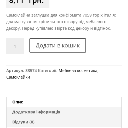
Самоклейна заглушка для конфірмата 7059 горіх італія:
для маскування кріпильного отвору під меблевого
декору. Перед купівлею звірте код декору й відтінок.
Заглушка
Додати в кошик
самоклеюча
для
конфірмату
7059
Артикул:
33574
Категорії:
Меблева косметика
,
горіх
Самоклейки
Італія
кількість
Опис
Додаткова інформація
Відгуки (0)