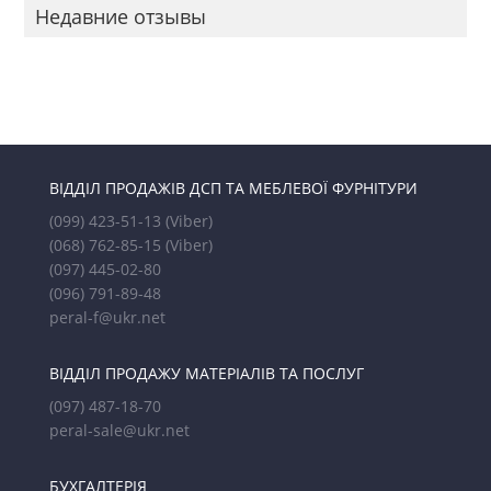
Недавние отзывы
ВІДДІЛ ПРОДАЖІВ ДСП ТА МЕБЛЕВОЇ ФУРНІТУРИ
(099) 423-51-13
(Viber)
(068) 762-85-15
(Viber)
(097) 445-02-80
(096) 791-89-48
peral-f@ukr.net
ВІДДІЛ ПРОДАЖУ МАТЕРІАЛІВ ТА ПОСЛУГ
(097) 487-18-70
peral-sale@ukr.net
БУХГАЛТЕРІЯ