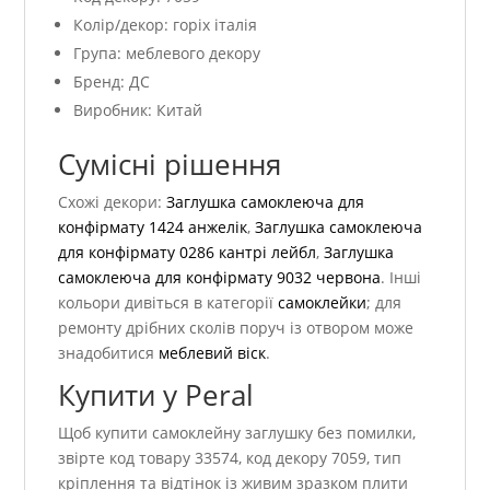
Колір/декор: горіх італія
Група: меблевого декору
Бренд: ДС
Виробник: Китай
Сумісні рішення
Схожі декори:
Заглушка самоклеюча для
конфірмату 1424 анжелік
,
Заглушка самоклеюча
для конфірмату 0286 кантрі лейбл
,
Заглушка
самоклеюча для конфірмату 9032 червона
. Інші
кольори дивіться в категорії
самоклейки
; для
ремонту дрібних сколів поруч із отвором може
знадобитися
меблевий віск
.
Купити у Peral
Щоб купити самоклейну заглушку без помилки,
звірте код товару 33574, код декору 7059, тип
кріплення та відтінок із живим зразком плити