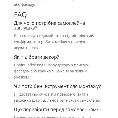
або фасаду.
FAQ
Для чого потрібна самоклейна
заглушка?
Вона маскує видимий отвір від мініфікса або
конфірмата та робить меблеву поверхню
акуратнішою.
Як підібрати декор?
Порівнюйте код і назву декору з плитою,
фасадом або крайкою, бажано за живим
зразком.
Чи потрібен інструмент для монтажу?
Ні, достатньо очистити поверхню, зняти
захисний шар і щільно притиснути самоклейку.
Що перевірити перед замовленням?
Перевірте тип заглушки, код декору, колір,