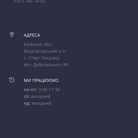
(097) 746-78-82

АДРЕСА
Київська обл.,
Вишгородський р-н
с. Старі Петрівці,
вул. Дубровського 8б

МИ ПРАЦЮЄМО
пн-пт:
9:00-17:30
сб:
вихідний
нд:
вихідний