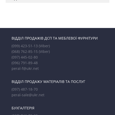
ВІДДІЛ ПРОДАЖІВ ДСП ТА МЕБЛЕВОЇ ФУРНІТУРИ
(099) 423-51-13
(Viber)
(068) 762-85-15
(Viber)
(097) 445-02-80
(096) 791-89-48
peral-f@ukr.net
ВІДДІЛ ПРОДАЖУ МАТЕРІАЛІВ ТА ПОСЛУГ
(097) 487-18-70
peral-sale@ukr.net
БУХГАЛТЕРІЯ