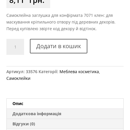
Самоклейна заглушка для конфірмата 7071 клен: для
маскування кріпильного отвору під деревних декорів.
Перед купівлею звірте код декору й відтінок.
Заглушка
Додати в кошик
самоклеюча
для
конфірмату
7071
Артикул:
33576
Категорії:
Меблева косметика
,
клен
Самоклейки
кількість
Опис
Додаткова інформація
Відгуки (0)