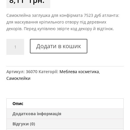
Самоклейна заглушка для конфірмата 7523 дуб атланта:
для маскування кріпильного отвору під деревних
декорів. Перед купівлею звірте код декору й відтінок.
Заглушка
Додати в кошик
самоклеюча
для
конфірмату
7523
Артикул:
36070
Категорії:
Меблева косметика
,
дуб
Самоклейки
атланта
кількість
Опис
Додаткова інформація
Відгуки (0)