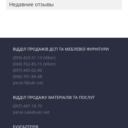
Недавние отзывы
ВІДДІЛ ПРОДАЖІВ ДСП ТА МЕБЛЕВОЇ ФУРНІТУРИ
(099) 423-51-13
(Viber)
(068) 762-85-15
(Viber)
(097) 445-02-80
(096) 791-89-48
peral-f@ukr.net
ВІДДІЛ ПРОДАЖУ МАТЕРІАЛІВ ТА ПОСЛУГ
(097) 487-18-70
peral-sale@ukr.net
БУХГАЛТЕРІЯ