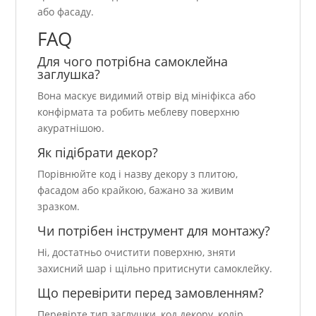
або фасаду.
FAQ
Для чого потрібна самоклейна
заглушка?
Вона маскує видимий отвір від мініфікса або
конфірмата та робить меблеву поверхню
акуратнішою.
Як підібрати декор?
Порівнюйте код і назву декору з плитою,
фасадом або крайкою, бажано за живим
зразком.
Чи потрібен інструмент для монтажу?
Ні, достатньо очистити поверхню, зняти
захисний шар і щільно притиснути самоклейку.
Що перевірити перед замовленням?
Перевірте тип заглушки, код декору, колір,