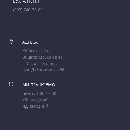
БУХГАЛТЕРІЯ
(097) 746-78-82

АДРЕСА
Київська обл.,
Вишгородський р-н
с. Старі Петрівці,
вул. Дубровського 8б

МИ ПРАЦЮЄМО
пн-пт:
9:00-17:30
сб:
вихідний
нд:
вихідний