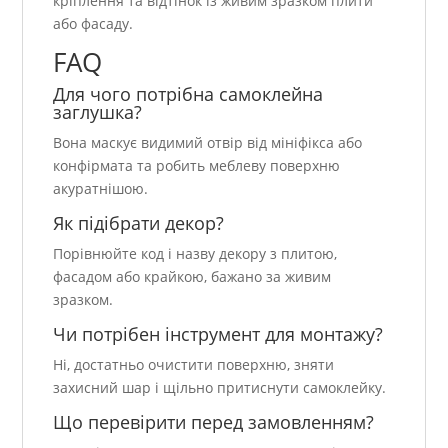
кріплення та відтінок із живим зразком плити
або фасаду.
FAQ
Для чого потрібна самоклейна
заглушка?
Вона маскує видимий отвір від мініфікса або
конфірмата та робить меблеву поверхню
акуратнішою.
Як підібрати декор?
Порівнюйте код і назву декору з плитою,
фасадом або крайкою, бажано за живим
зразком.
Чи потрібен інструмент для монтажу?
Ні, достатньо очистити поверхню, зняти
захисний шар і щільно притиснути самоклейку.
Що перевірити перед замовленням?