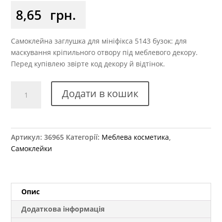
8,65
грн.
Самоклейна заглушка для мініфікса 5143 бузок: для
маскування кріпильного отвору під меблевого декору.
Перед купівлею звірте код декору й відтінок.
Заглушка
Додати в кошик
самоклеюча
на
мініфікс
5143
Артикул:
36965
Категорії:
Меблева косметика
,
бузок
Самоклейки
кількість
Опис
Додаткова інформація