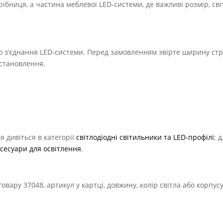
ібниця, а частина меблевої LED-системи, де важливі розмір, сві
о з’єднання LED-системи. Перед замовленням звірте ширину стр
 встановлення.
я дивіться в категорії
світлодіодні світильники та LED-профілі
; 
ксесуари для освітлення
.
вару 37048, артикул у картці, довжину, колір світла або корпусу