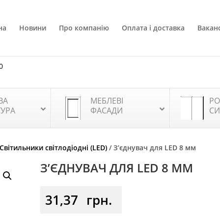
на
Новини
Про компанію
Оплата і доставка
Ваканс
0
ВА
МЕБЛЕВІ
РО
ТУРА
ФАСАДИ
СИ
Світильники світлодіодні (LED)
/ З’єднувач для LED 8 мм
З’ЄДНУВАЧ ДЛЯ LED 8 ММ
31,37
грн.