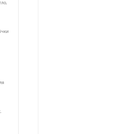
тло,
ічки
для
,