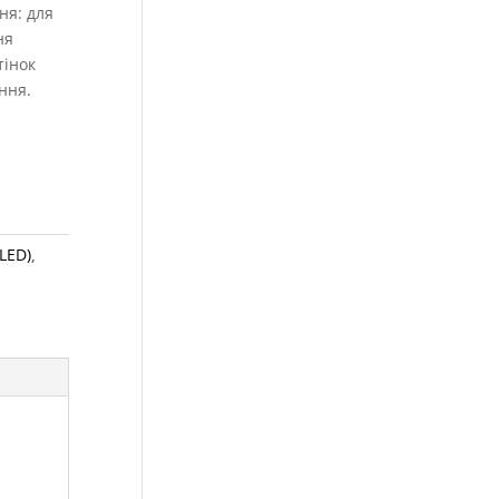
ня: для
ня
тінок
ення.
(LED)
,