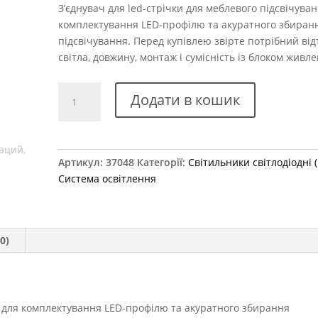
З’єднувач для led-стрічки для меблевого підсвічуван
комплектування LED-профілю та акуратного збиран
підсвічування. Перед купівлею звірте потрібний від
світла, довжину, монтаж і сумісність із блоком живл
З'єднувач
Додати в кошик
для
LED
8
мм
Артикул:
37048
Категорії:
Світильники світлодіодні 
кількість
Система освітлення
0)
я для комплектування LED-профілю та акуратного збирання