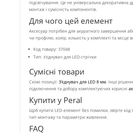
підсвічування. Це не універсальна декоративна др
монтаж і сумісність компонентів.
Для чого цей елемент
Аксесуар потрібен для акуратного завершення аб
чи профілю, колір, кількість у комплекті та місце
Код товару: 37048
Тип: з’єднувач для LED-стрічки
Сумісні товари
Схожі позиції:
З’єднувач для LED 8 мм
. Інші рішенн
підключення та добору комплектуючих корисні
а
Купити у Peral
Щоб купити LED-елемент без помилки, звірте код то
тип монтажу та параметри живлення.
FAQ