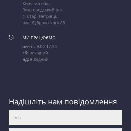
Київська обл.,
Вишгородський р-н
с. Старі Петрівці,
вул. Дубровського 8б

МИ ПРАЦЮЄМО
пн-пт:
9:00-17:30
сб:
вихідний
нд:
вихідний
Надішліть нам повідомлення