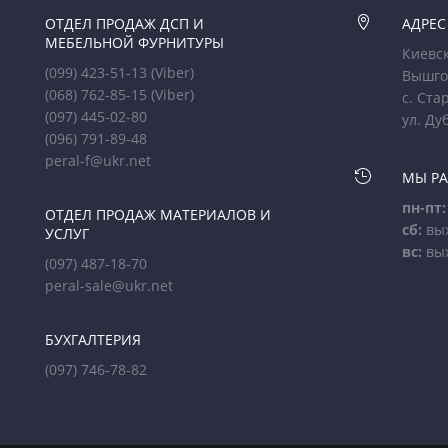
ОТДЕЛ ПРОДАЖ ДСП И

АДРЕС
МЕБЕЛЬНОЙ ФУРНИТУРЫ
Киевск
(099) 423-51-13
(Viber)
Вышго
(068) 762-85-15
(Viber)
с. Ста
(097) 445-02-80
ул. Ду
(096) 791-89-48
peral-f@ukr.net

МЫ Р
пн-пт:
ОТДЕЛ ПРОДАЖ МАТЕРИАЛОВ И
сб:
вы
УСЛУГ
вс:
вы
(097) 487-18-70
peral-sale@ukr.net
БУХГАЛТЕРИЯ
(097) 746-78-82