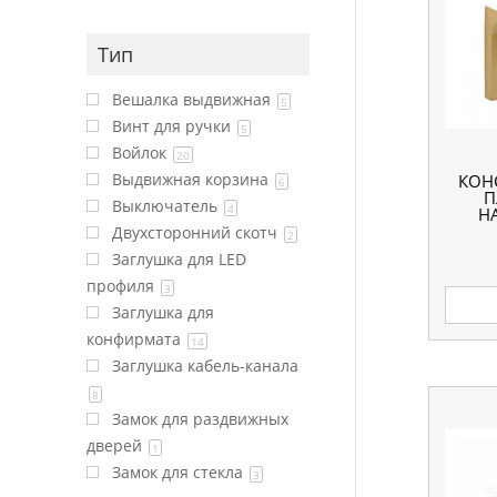
Тип
Вешалка выдвижная
5
Винт для ручки
5
Войлок
20
Выдвижная корзина
КОН
6
П
Выключатель
4
Н
Двухсторонний скотч
2
Заглушка для LED
профиля
3
Заглушка для
конфирмата
14
Заглушка кабель-канала
8
Замок для раздвижных
дверей
1
Замок для стекла
3