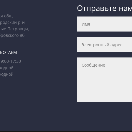
Отправьте на
я обл.,
родский р-н
рые Петровцы,
бровского 8б
АБОТАЕМ
9:00-17:30
ходной
ходной