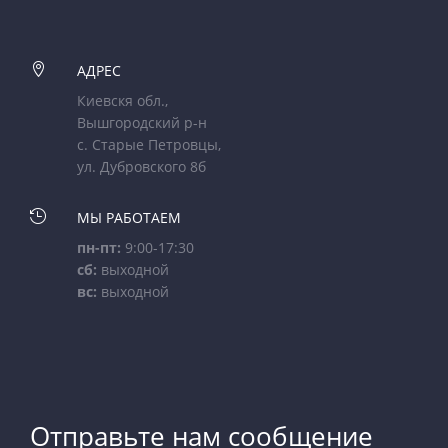

АДРЕС
Киевскя обл.,
Вышгородский р-н
с. Старые Петровцы,
ул. Дубровского 8б

МЫ РАБОТАЕМ
пн-пт:
9:00-17:30
сб:
выходной
вс:
выходной
Отправьте нам сообщение