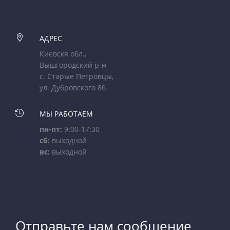

АДРЕС
Киевскя обл.,
Вышгородский р-н
с. Старые Петровцы,
ул. Дубровского 8б

МЫ РАБОТАЕМ
пн-пт:
9:00-17:30
сб:
выходной
вс:
выходной
Отправьте нам сообщение