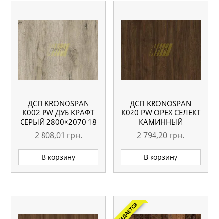
ДСП KRONOSPAN
ДСП KRONOSPAN
К002 PW ДУБ КРАФТ
К020 PW ОРЕХ СЕЛЕКТ
СЕРЫЙ 2800×2070 18
КАМИННЫЙ
ММ
2800×2070 18 ММ
2 808,01
грн.
2 794,20
грн.
В корзину
В корзину
ОЖИДАЕТСЯ