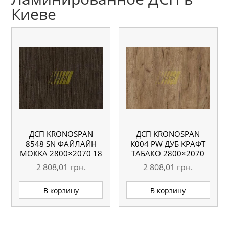
Киеве
ДСП KRONOSPAN
ДСП KRONOSPAN
8548 SN ФАЙЛАЙН
К004 PW ДУБ КРАФТ
МОККА 2800×2070 18
ТАБАКО 2800×2070
ММ
18 ММ
2 808,01
грн.
2 808,01
грн.
В корзину
В корзину