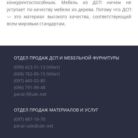
конкурентоспособным. Мебель из ДСП ничем не
уступает по качеству мебели из дерева. Потому что ДСП
— это материал высокого качества, соответствующий
всем мировым стандартам.
ОТДЕЛ ПРОДАЖ ДСП И МЕБЕЛЬНОЙ ФУРНИТУРЫ
(099) 423-51-13
(Viber)
(068) 762-85-15
(Viber)
(097) 445-02-80
(096) 791-89-48
peral-f@ukr.net
ОТДЕЛ ПРОДАЖ МАТЕРИАЛОВ И УСЛУГ
(097) 487-18-70
peral-sale@ukr.net