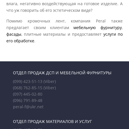
влага, негативно воздействующая на готовое изделие. А
что уж говорить об его эстетическом виде?
Помимо кромочных лент, компания Peral также
предлагает своим клиентам
мебельную фурнитуру
,
фасады
, плитные материалы и предоставляет
услуги по
его обработке
.
ОТДЕЛ ПРОДАЖ ДСП И МЕБЕЛЬНОЙ ФУРНИТУРЫ
(099) 423-51-13
(Viber)
(068) 762-85-15
(Viber)
(097) 445-02-80
(096) 791-89-48
peral-f@ukr.net
ОТДЕЛ ПРОДАЖ МАТЕРИАЛОВ И УСЛУГ