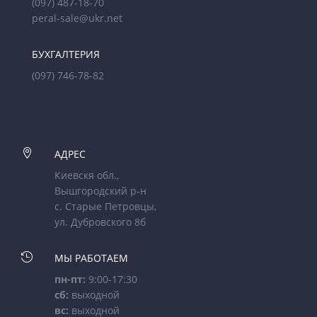
(097) 487-18-70
peral-sale@ukr.net
БУХГАЛТЕРИЯ
(097) 746-78-82

АДРЕС
Киевскя обл.,
Вышгородский р-н
с. Старые Петровцы,
ул. Дубровского 8б

МЫ РАБОТАЕМ
пн-пт:
9:00-17:30
сб:
выходной
вс:
выходной