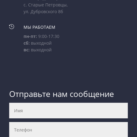
с. Старые Петровцы,
ул. Дубровского 8б

МЫ РАБОТАЕМ
пн-пт:
9:00-17:30
сб:
выходной
вс:
выходной
Отправьте нам сообщение