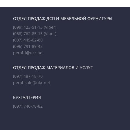
странице
товара.
ОТДЕЛ ПРОДАЖ ДСП И МЕБЕЛЬНОЙ ФУРНИТУРЫ
(099) 423-51-13
(Viber)
(068) 762-85-15
(Viber)
(097) 445-02-80
(096) 791-89-48
peral-f@ukr.net
ОТДЕЛ ПРОДАЖ МАТЕРИАЛОВ И УСЛУГ
(097) 487-18-70
peral-sale@ukr.net
БУХГАЛТЕРИЯ
(097) 746-78-82