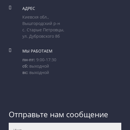

АДРЕС
Киевскя обл.,
Вышгородский р-н
с. Старые Петровцы,
ул. Дубровского 8б

МЫ РАБОТАЕМ
пн-пт:
9:00-17:30
сб:
выходной
вс:
выходной
Отправьте нам сообщение