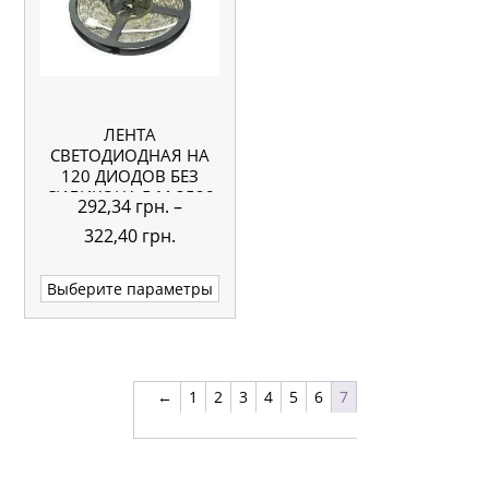
ЛЕНТА
СВЕТОДИОДНАЯ НА
120 ДИОДОВ БЕЗ
СИЛИКОНА 5 М 3528
292,34
грн.
–
Диапазон
322,40
грн.
цен:
Этот
Выберите параметры
292,34 грн.
товар
–
имеет
несколько
322,40 грн.
вариаций.
←
1
2
3
4
5
6
7
Опции
можно
выбрать
на