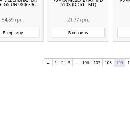
А МЕБЕЛЬНАЯ DN
РУЧКА МЕБЕЛЬНАЯ MD
РУЧ
6 G5 UN 9806/96
6103 (DD61 TM1)
54,59
грн.
21,77
грн.
В корзину
В корзину
←
1
2
3
…
106
107
108
109
1