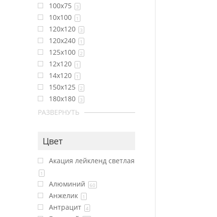
100x75
3
10x100
1
120x120
3
120x240
1
125x100
2
12x120
1
14x120
1
150x125
2
180x180
3
РАЗВЕРНУТЬ
Цвет
Акация лейкленд светлая
1
Алюминий
60
Анжелик
1
Антрацит
4