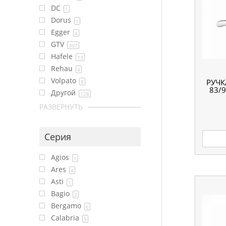
DC
1
Dorus
1
Egger
4
GTV
307
Hafele
73
Rehau
4
Volpato
РУЧК
8
83/9
Другой
128
РАЗВЕРНУТЬ
Серия
Agios
1
Ares
4
Asti
1
Bagio
2
Bergamo
6
Calabria
5