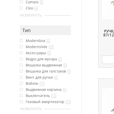
Camaio
6
Cleo
4
РАЗВЕРНУТЬ
Тип
РУЧК
87/12
Modernbox
6
Modernslide
15
Аксессуары
5
Ведро для мусора
4
Вешалка выдвижная
9
Вешалка для галстуков
1
Винт для ручки
6
Войлок
17
Выдвижная корзина
5
Выключатель
13
Газовый амортизатор
32
РАЗВЕРНУТЬ