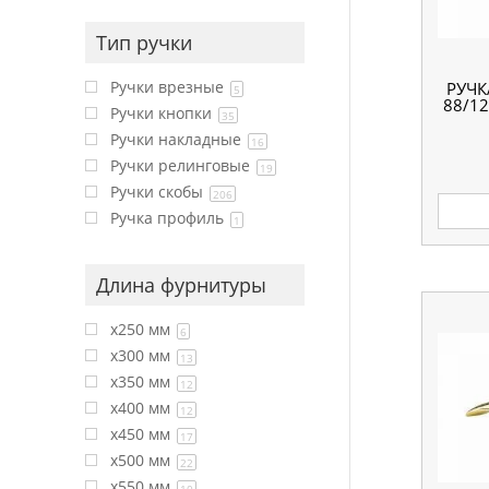
Тип ручки
Ручки врезные
РУЧК
5
88/12
Ручки кнопки
35
Ручки накладные
16
Ручки релинговые
19
Ручки скобы
206
Ручка профиль
1
Длина фурнитуры
x250 мм
6
x300 мм
13
x350 мм
12
x400 мм
12
x450 мм
17
x500 мм
22
x550 мм