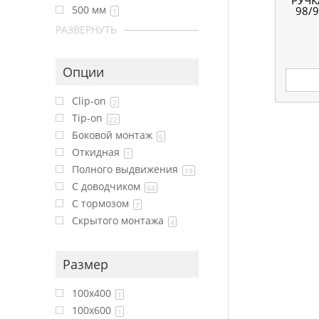
РУЧК
500 мм
98/9
1
РАЗВЕРНУТЬ
Опции
Clip-on
2
Tip-on
22
Боковой монтаж
6
Откидная
1
Полного выдвижения
19
С доводчиком
64
С тормозом
7
Скрытого монтажа
4
Размер
100x400
1
100x600
1