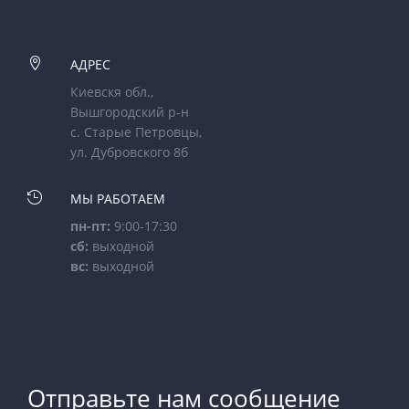

АДРЕС
Киевскя обл.,
Вышгородский р-н
с. Старые Петровцы,
ул. Дубровского 8б

МЫ РАБОТАЕМ
пн-пт:
9:00-17:30
сб:
выходной
вс:
выходной
Отправьте нам сообщение