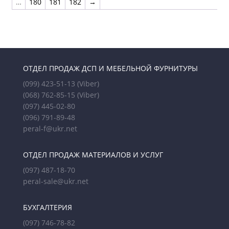
…
180
181
182
→
ОТДЕЛ ПРОДАЖ ДСП И МЕБЕЛЬНОЙ ФУРНИТУРЫ
(099) 423-51-13
(Viber)
(068) 762-85-15
(Viber)
(097) 445-02-80
(096) 791-89-48
peral-f@ukr.net
ОТДЕЛ ПРОДАЖ МАТЕРИАЛОВ И УСЛУГ
(097) 487-18-70
peral-sale@ukr.net
БУХГАЛТЕРИЯ
(097) 746-78-82