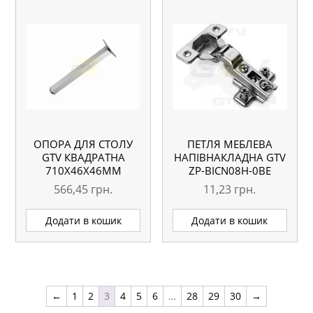
ОПОРА ДЛЯ СТОЛУ
ПЕТЛЯ МЕБЛЕВА
GTV КВАДРАТНА
НАПІВНАКЛАДНА GTV
710Х46Х46ММ
ZP-BICN08H-0BE
РЕГУЛЬОВАНА
566,45
грн.
11,23
грн.
АЛЮМІНІЄВА
Додати в кошик
Додати в кошик
←
1
2
3
4
5
6
…
28
29
30
→