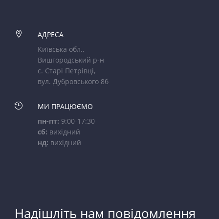

АДРЕСА
Київська обл.,
Вишгородський р-н
с. Старі Петрівці,
вул. Дубровського 8б

МИ ПРАЦЮЄМО
пн-пт:
9:00-17:30
сб:
вихідний
нд:
вихідний
Надішліть нам повідомлення