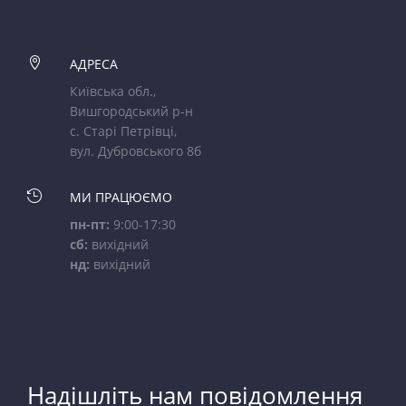

АДРЕСА
Київська обл.,
Вишгородський р-н
с. Старі Петрівці,
вул. Дубровського 8б

МИ ПРАЦЮЄМО
пн-пт:
9:00-17:30
сб:
вихідний
нд:
вихідний
Надішліть нам повідомлення