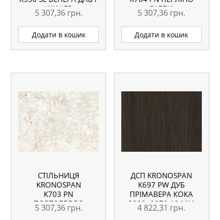
ШИФЕР
САББІА
5 307,36
грн.
5 307,36
грн.
ВОЛОГОСТІЙКА
ВОЛОГОСТІЙКА
4100X635X38 ММ
4100X635X38 ММ
Додати в кошик
Додати в кошик
СТІЛЬНИЦЯ
ДСП KRONOSPAN
KRONOSPAN
K697 PW ДУБ
K703 PN
ПРІМАВЕРА КОКА
ПОРТОБЕЛЛО
2800×2070 18 ММ
5 307,36
грн.
4 822,31
грн.
ЕЛЕГАНТЕ