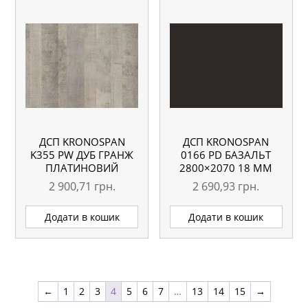
ДСП KRONOSPAN
ДСП KRONOSPAN
K355 PW ДУБ ГРАНЖ
0166 PD БАЗАЛЬТ
ПЛАТИНОВИЙ
2800×2070 18 ММ
2800×2070 18 ММ
2 900,71
грн.
2 690,93
грн.
Додати в кошик
Додати в кошик
←
1
2
3
4
5
6
7
…
13
14
15
→