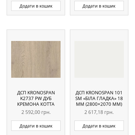
ВОЛОГОСТІЙКА
Додати в кошик
Додати в кошик
4100X635X38 ММ
ДСП KRONOSPAN
ДСП KRONOSPAN 101
K2737 PW ДУБ
SM «БІЛА ГЛАДКА» 18
КРЕМОНА КОТТА
ММ (2800×2070 ММ)
2800×2070 18 ММ
2 592,00
грн.
2 617,18
грн.
Додати в кошик
Додати в кошик