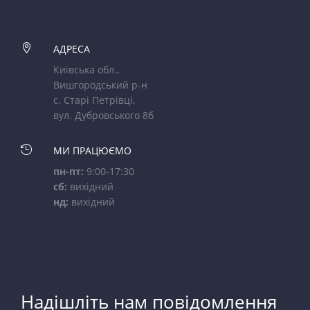

АДРЕСА
Київська обл.,
Вишгородський р-н
с. Старі Петрівці,
вул. Дубровського 8б

МИ ПРАЦЮЄМО
пн-пт:
9:00-17:30
сб:
вихідний
нд:
вихідний
Надішліть нам повідомлення