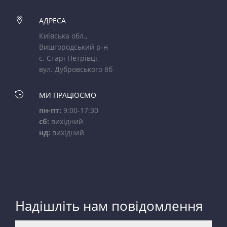

АДРЕСА
Київська обл.,
Вишгородський р-н
с. Старі Петрівці,
вул. Дубровського 8б

МИ ПРАЦЮЄМО
пн-пт:
9:00-17:30
сб:
вихідний
нд:
вихідний
Надішліть нам повідомлення