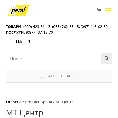
ТОВАРИ:
(099) 423-51-13
,
(068) 762-85-15
,
(097) 445-02-80
ПОСЛУГИ:
(097) 487-18-70
UA
RU
МЕНЮ ТОВАРОВ
Головна
/ Product Бренд / МТ Центр
МТ Центр