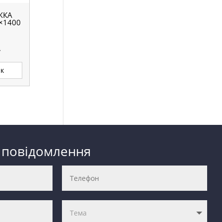
ЖКА
×1400
.
ик
 повідомлення