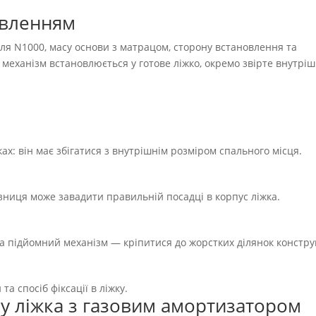
овленням
ля N1000, масу основи з матрацом, сторону встановлення та
 механізм встановлюється у готове ліжко, окремо звірте внутріш
ах: він має збігатися з внутрішнім розміром спального місця.
зниця може завадити правильній посадці в корпус ліжка.
 а підйомний механізм — кріпитися до жорстких ділянок конструк
а спосіб фіксації в ліжку.
у ліжка з газовим амортизатором