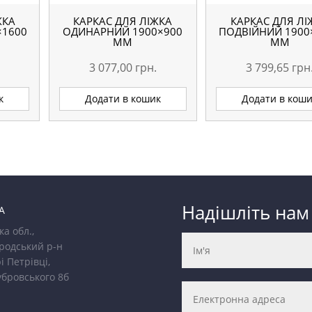
ЖКА
КАРКАС ДЛЯ ЛІЖКА
КАРКАС ДЛЯ ЛІ
×1600
ОДИНАРНИЙ 1900×900
ПОДВІЙНИЙ 1900
ММ
ММ
3 077,00
грн.
3 799,65
грн
к
Додати в кошик
Додати в кош
Надішліть нам
А
ка обл.,
родський р-н
і Петрівці,
убровського 8б