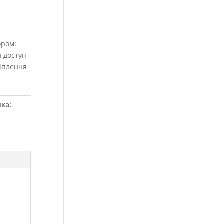
ором:
и доступ
ріплення
ка: