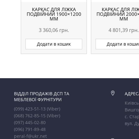
КАРКАС ДЛЯ ЛІЖКА
КАРКАС ДЛЯ ЛІ
ПОДВІЙНИЙ 1900×1200
ПОДВІЙНИЙ 2000
ММ
ММ
3 360,06
грн.
4 801,39
грн.
Додати в кошик
Додати в коши
ВІДДІЛ ПРОДАЖІВ ДСП ТА

АДРЕС
МЕБЛЕВОЇ ФУРНІТУРИ
Київсь
(099) 423-51-13
(Viber)
Вишго
(068) 762-85-15
(Viber)
с. Стар
(097) 445-02-80
вул. Д
(096) 791-89-48
peral-f@ukr.net