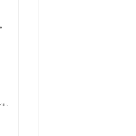
ні
ції.