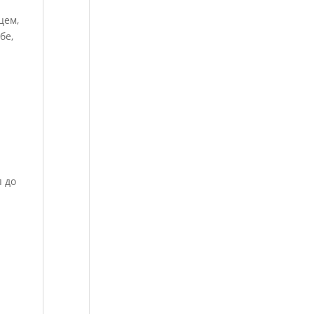
цем,
бе,
п до