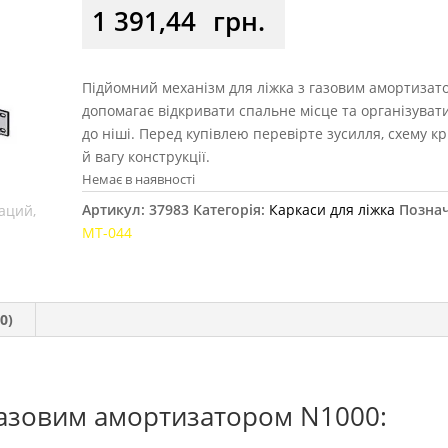
1 391,44
грн.
Підйомний механізм для ліжка з газовим амортизат
допомагає відкривати спальне місце та організуват
до ніші. Перед купівлею перевірте зусилля, схему к
й вагу конструкції.
Немає в наявності
Артикул:
37983
Категорія:
Каркаси для ліжка
Познач
МТ-044
0)
газовим амортизатором N1000: